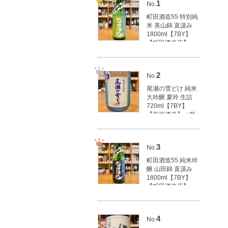
1
No.
町田酒造55 特別純
米 美山錦 直汲み
1800ml【7BY】
【町田酒造店】
（群馬県産地酒/群
馬の地酒）
3,100円(税込3,410
2
No.
円)
尾瀬の雪どけ 純米
大吟醸 夏吟 生詰
720ml【7BY】
【龍神酒造】（群
馬県産地酒/群馬の
地酒）
1,790円(税込1,969
3
No.
円)
町田酒造55 純米吟
醸 山田錦 直汲み
1800ml【7BY】
【町田酒造店】
（群馬県産地酒/群
馬の地酒）
3,500円(税込3,850
4
No.
円)