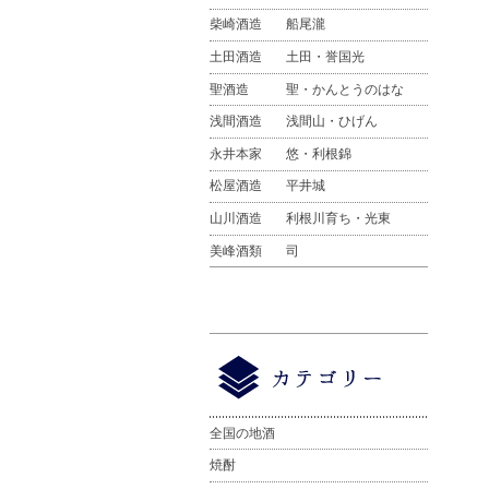
柴崎酒造
船尾瀧
土田酒造
土田・誉国光
聖酒造
聖・かんとうのはな
浅間酒造
浅間山・ひげん
永井本家
悠・利根錦
松屋酒造
平井城
山川酒造
利根川育ち・光東
美峰酒類
司
全国の地酒
焼酎