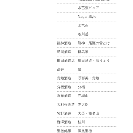
水芭蕉ピュア
Nagai Style
水芭蕉
谷川岳
龍神酒造
龍神・尾瀬の雪どけ
島岡酒造
群馬泉
町田酒造店
町田酒造・清りょう
高井
巖
貴娘酒造
咲耶美・貴娘
分福酒造
分福
近藤酒造
赤城山
大利根酒造
左大臣
牧野酒造
大盃・榛名山
栁澤酒造
桂川
聖徳銘醸
鳳凰聖徳