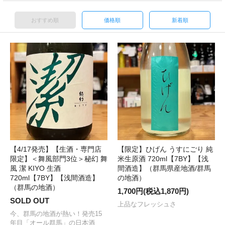
おすすめ順
価格順
新着順
【4/17発売】【生酒・専門店
【限定】ひげん うすにごり 純
限定】＜舞風部門3位＞秘幻 舞
米生原酒 720ml【7BY】【浅
風 潔 KIYO 生酒
間酒造】（群馬県産地酒/群馬
720ml【7BY】【浅間酒造】
の地酒）
（群馬の地酒）
1,700円(税込1,870円)
SOLD OUT
上品なフレッシュさ
今、群馬の地酒が熱い！発売15
年目「オール群馬」の日本酒