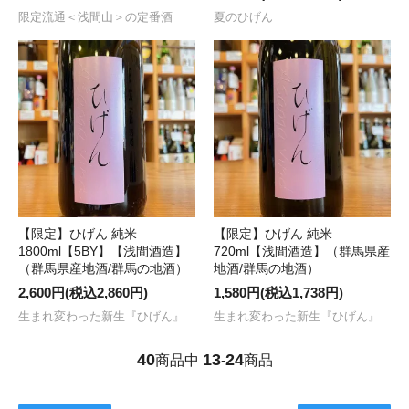
限定流通＜浅間山＞の定番酒
夏のひげん
【限定】ひげん 純米
【限定】ひげん 純米
1800ml【5BY】【浅間酒造】
720ml【浅間酒造】（群馬県産
（群馬県産地酒/群馬の地酒）
地酒/群馬の地酒）
2,600円(税込2,860円)
1,580円(税込1,738円)
生まれ変わった新生『ひげん』
生まれ変わった新生『ひげん』
40
13
24
商品中
-
商品