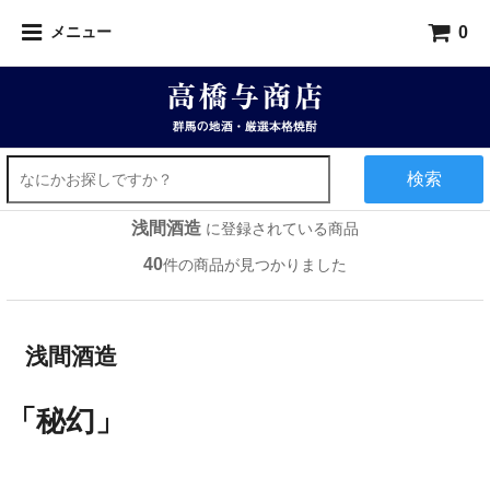
0
メニュー
検索
浅間酒造
に登録されている商品
40
件の商品が見つかりました
浅間酒造
「秘幻」