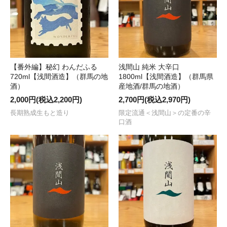
【番外編】秘幻 わんだふる
浅間山 純米 大辛口
720ml【浅間酒造】（群馬の地
1800ml【浅間酒造】（群馬県
酒）
産地酒/群馬の地酒）
2,000円(税込2,200円)
2,700円(税込2,970円)
長期熟成生もと造り
限定流通＜浅間山＞の定番の辛
口酒