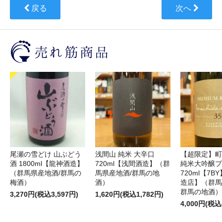
戻る
次へ
尾瀬の雪どけ 山ぶどう
浅間山 純米 大辛口
【超限定】町
酒 1800ml【龍神酒造】
720ml【浅間酒造】（群
純米大吟醸プ
（群馬県産地酒/群馬の
馬県産地酒/群馬の地
720ml【7
梅酒）
酒）
造店】（群馬
群馬の地酒）
3,270円(税込3,597円)
1,620円(税込1,782円)
4,000円(税込