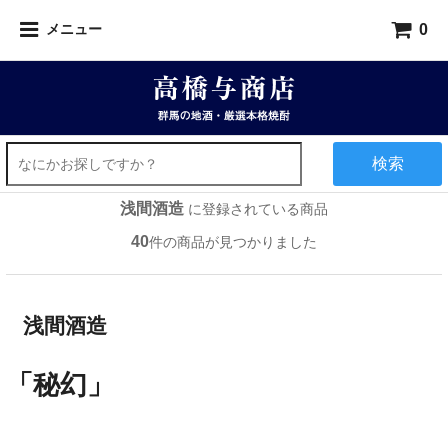
0
メニュー
検索
浅間酒造
に登録されている商品
40
件の商品が見つかりました
浅間酒造
「秘幻」