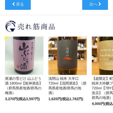
戻る
次へ
尾瀬の雪どけ 山ぶどう
浅間山 純米 大辛口
【超限定】町
酒 1800ml【龍神酒造】
720ml【浅間酒造】（群
純米大吟醸プ
（群馬県産地酒/群馬の
馬県産地酒/群馬の地
720ml【7
梅酒）
酒）
造店】（群馬
群馬の地酒）
3,270円(税込3,597円)
1,620円(税込1,782円)
4,000円(税込