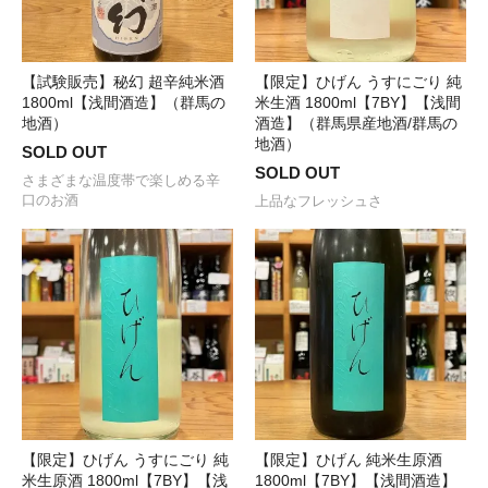
【試験販売】秘幻 超辛純米酒
【限定】ひげん うすにごり 純
1800ml【浅間酒造】（群馬の
米生酒 1800ml【7BY】【浅間
地酒）
酒造】（群馬県産地酒/群馬の
地酒）
SOLD OUT
SOLD OUT
さまざまな温度帯で楽しめる辛
口のお酒
上品なフレッシュさ
【限定】ひげん うすにごり 純
【限定】ひげん 純米生原酒
米生原酒 1800ml【7BY】【浅
1800ml【7BY】【浅間酒造】