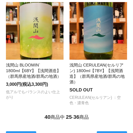
浅間山 BLOOMIN`
浅間山 CERULEAN(セルリア
1800ml【6BY】【浅間酒造】
ン) 1800ml【7BY】【浅間酒
（群馬県産地酒/群馬の地酒）
造】（群馬県産地酒/群馬の地
酒）
3,000円(税込3,300円)
SOLD OUT
低アルでもバランスのよい仕上
がり
CERULEAN(セルリアン) ：空
色・濃青色
40
25
36
商品中
-
商品