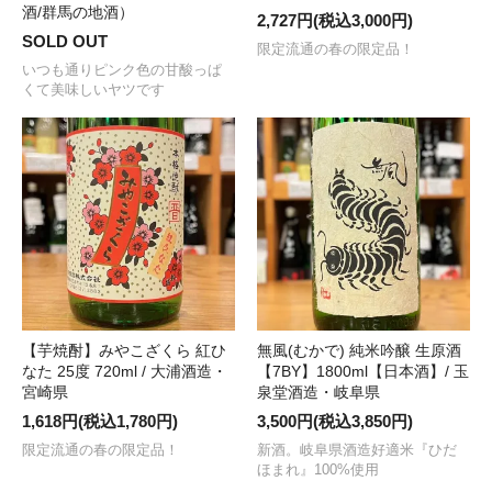
酒/群馬の地酒）
2,727円(税込3,000円)
SOLD OUT
限定流通の春の限定品！
いつも通りピンク色の甘酸っぱ
くて美味しいヤツです
【芋焼酎】みやこざくら 紅ひ
無風(むかで) 純米吟醸 生原酒
なた 25度 720ml / 大浦酒造・
【7BY】1800ml【日本酒】/ 玉
宮崎県
泉堂酒造・岐阜県
1,618円(税込1,780円)
3,500円(税込3,850円)
限定流通の春の限定品！
新酒。岐阜県酒造好適米『ひだ
ほまれ』100%使用