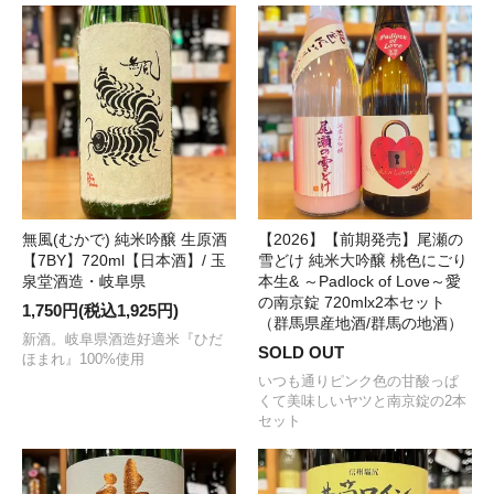
無風(むかで) 純米吟醸 生原酒
【2026】【前期発売】尾瀬の
【7BY】720ml【日本酒】/ 玉
雪どけ 純米大吟醸 桃色にごり
泉堂酒造・岐阜県
本生& ～Padlock of Love～愛
の南京錠 720mlx2本セット
1,750円(税込1,925円)
（群馬県産地酒/群馬の地酒）
新酒。岐阜県酒造好適米『ひだ
SOLD OUT
ほまれ』100%使用
いつも通りピンク色の甘酸っぱ
くて美味しいヤツと南京錠の2本
セット