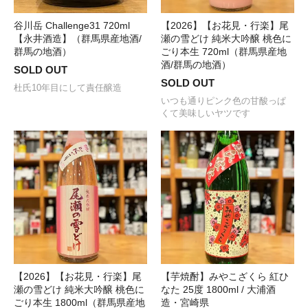
谷川岳 Challenge31 720ml
【2026】【お花見・行楽】尾
【永井酒造】（群馬県産地酒/
瀬の雪どけ 純米大吟醸 桃色に
群馬の地酒）
ごり本生 720ml（群馬県産地
酒/群馬の地酒）
SOLD OUT
SOLD OUT
杜氏10年目にして責任醸造
いつも通りピンク色の甘酸っぱ
くて美味しいヤツです
【2026】【お花見・行楽】尾
【芋焼酎】みやこざくら 紅ひ
瀬の雪どけ 純米大吟醸 桃色に
なた 25度 1800ml / 大浦酒
ごり本生 1800ml（群馬県産地
造・宮崎県