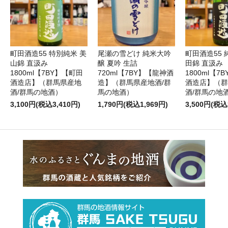
町田酒造55 特別純米 美
尾瀬の雪どけ 純米大吟
町田酒造55 
山錦 直汲み
醸 夏吟 生詰
田錦 直汲み
1800ml【7BY】【町田
720ml【7BY】【龍神酒
1800ml【7
酒造店】（群馬県産地
造】（群馬県産地酒/群
酒造店】（群
酒/群馬の地酒）
馬の地酒）
酒/群馬の地
3,100円(税込3,410円)
1,790円(税込1,969円)
3,500円(税込