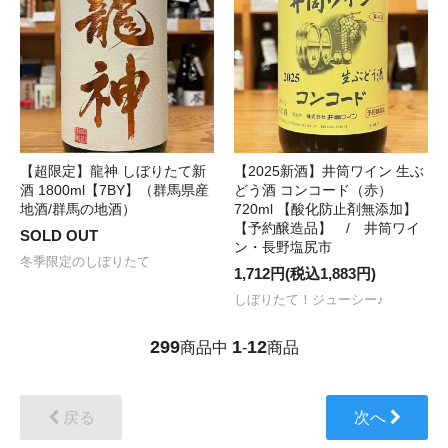
【超限定】龍神 しぼりたて新
【2025新酒】井筒ワイン 生ぶ
酒 1800ml【7BY】（群馬県産
どう酒 コンコード（赤）
地酒/群馬の地酒）
720ml 【酸化防止剤無添加】
【予約醸造品】 / 井筒ワイ
SOLD OUT
ン・長野塩尻市
冬季限定のしぼりたて
1,712円(税込1,883円)
しぼりたて！ジューシー♪
299
1
12
商品中
-
商品
戻る
次へ