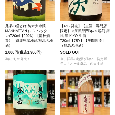
尾瀬の雪どけ 純米大吟醸
【4/17発売】【生酒・専門店
MANHATTAN (マンハッタ
限定】＜舞風部門3位＞秘幻 舞
ン)720ml【2026】【龍神酒
風 潔 KIYO 生酒
造】（群馬県産地酒/群馬の地
720ml【7BY】【浅間酒造】
酒）
（群馬の地酒）
1,800円(税込1,980円)
SOLD OUT
3年ぶりの発売！
今、群馬の地酒が熱い！発売15
年目「オール群馬」の日本酒