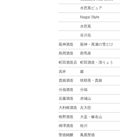
水芭蕉ピュア
Nagai Style
水芭蕉
谷川岳
龍神酒造
龍神・尾瀬の雪どけ
島岡酒造
群馬泉
町田酒造店
町田酒造・清りょう
高井
巖
貴娘酒造
咲耶美・貴娘
分福酒造
分福
近藤酒造
赤城山
大利根酒造
左大臣
牧野酒造
大盃・榛名山
栁澤酒造
桂川
聖徳銘醸
鳳凰聖徳