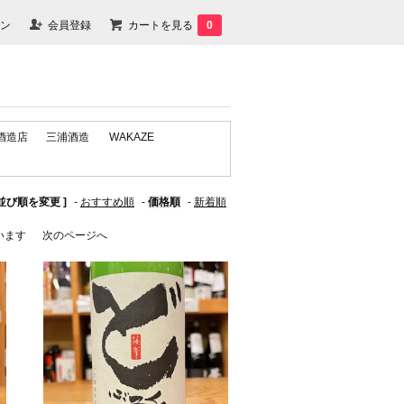
ン
会員登録
カートを見る
0
酒造店
三浦酒造
WAKAZE
 並び順を変更 ]
-
おすすめ順
-
価格順
-
新着順
ています
次のページへ