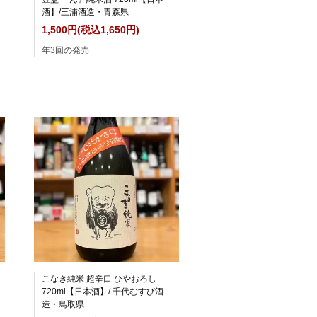
酒】/三浦酒造・青森県
1,500円(税込1,650円)
年3回の発売
こなき純米 超辛口 ひやおろし
720ml【日本酒】/ 千代むすび酒
造・鳥取県