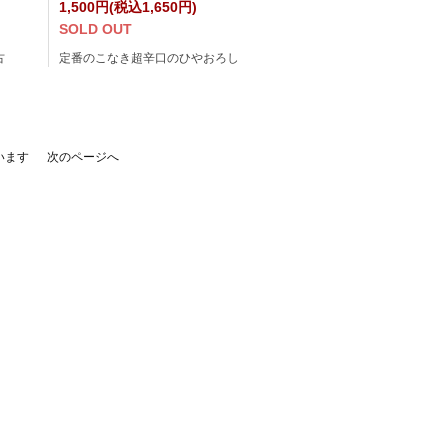
1,500円(税込1,650円)
SOLD OUT
古
定番のこなき超辛口のひやおろし
ています
次のページへ