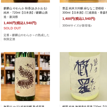
麒麟山 やわらか 秋香(あきかおる)
豊盃 純米大吟醸 緑ななこ塗模様・
純米・720ml【日本酒】/ 麒麟山酒
300ml【日本酒】/三浦酒造・青森
造・新潟県
1,400円(税込1,540円)
1,400円(税込1,540円)
300mlサイズが新登場♪
SOLD OUT
定番＜麒麟山やわらか＞の熟成した
秋限定酒
無風(むかで) 純米吟醸 熟成原酒
櫛羅 純米 無濾過生原酒 720ml【日