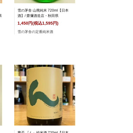
雪の茅舎 山廃純米 720ml【日本
県
酒】/ 齋彌酒造店・秋田県
1,450円(税込1,595円)
雪の茅舎の定番純米酒
豊盃 『ん』純米酒 720ml【日本