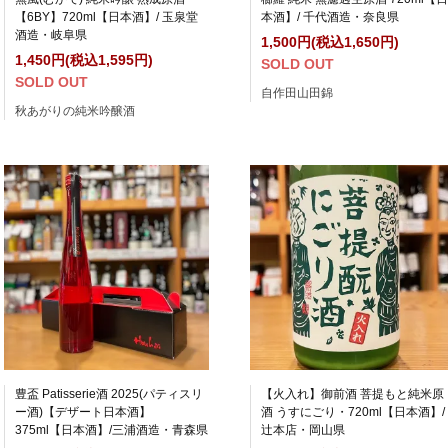
【6BY】720ml【日本酒】/ 玉泉堂
本酒】/ 千代酒造・奈良県
酒造・岐阜県
1,500円(税込1,650円)
1,450円(税込1,595円)
SOLD OUT
SOLD OUT
自作田山田錦
秋あがりの純米吟醸酒
豊盃 Patisserie酒 2025(パティスリ
【火入れ】御前酒 菩提もと純米原
ー酒)【デザート日本酒】
酒 うすにごり・720ml【日本酒】/
375ml【日本酒】/三浦酒造・青森県
辻本店・岡山県