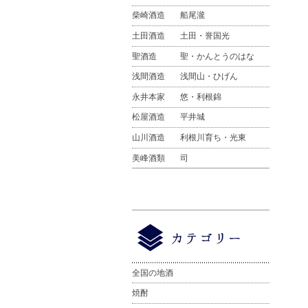
柴崎酒造
船尾瀧
土田酒造
土田・誉国光
聖酒造
聖・かんとうのはな
浅間酒造
浅間山・ひげん
永井本家
悠・利根錦
松屋酒造
平井城
山川酒造
利根川育ち・光東
美峰酒類
司
全国の地酒
焼酎