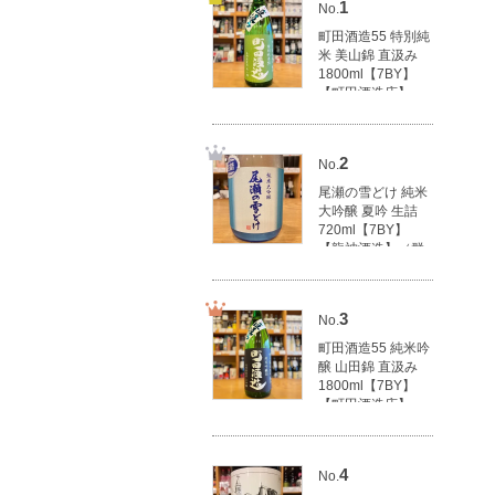
1
No.
町田酒造55 特別純
米 美山錦 直汲み
1800ml【7BY】
【町田酒造店】
（群馬県産地酒/群
馬の地酒）
3,100円(税込3,410
2
No.
円)
尾瀬の雪どけ 純米
大吟醸 夏吟 生詰
720ml【7BY】
【龍神酒造】（群
馬県産地酒/群馬の
地酒）
1,790円(税込1,969
3
No.
円)
町田酒造55 純米吟
醸 山田錦 直汲み
1800ml【7BY】
【町田酒造店】
（群馬県産地酒/群
馬の地酒）
3,500円(税込3,850
4
No.
円)