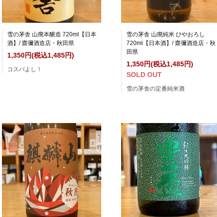
雪の茅舎 山廃本醸造 720ml【日本
雪の茅舎 山廃純米 ひやおろし
酒】/ 齋彌酒造店・秋田県
720ml【日本酒】/ 齋彌酒造店・秋
田県
1,350円(税込1,485円)
1,350円(税込1,485円)
コスパよし！
SOLD OUT
雪の茅舎の定番純米酒