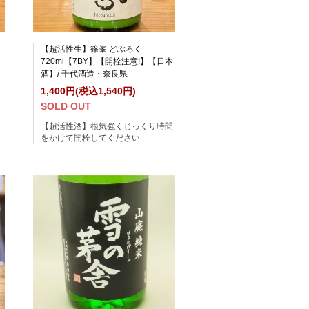
【超活性生】篠峯 どぶろく
720ml【7BY】【開栓注意!】【日本
酒】/ 千代酒造・奈良県
1,400円(税込1,540円)
SOLD OUT
【超活性酒】根気強くじっくり時間
をかけて開栓してください