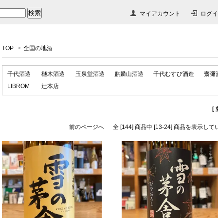
マイアカウント
ログイ
TOP
>
全国の地酒
千代酒造
樋木酒造
玉泉堂酒造
麒麟山酒造
千代むすび酒造
齋彌
LIBROM
辻本店
[
前のページへ
全 [144] 商品中 [13-24] 商品を表示し