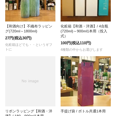
【和酒向け】不織布ラッピン
化粧箱【和酒・洋酒】/ 4合瓶
グ(720ml～1800ml)
(720ml)～900ml1本用（投入
式）
27円(税込30円)
100円(税込110円)
化粧箱ほどでも・・というギフ
トに
4種類の中からお選びします
リボンラッピング【和酒・洋
手提げ袋 / ボトル共通1本用