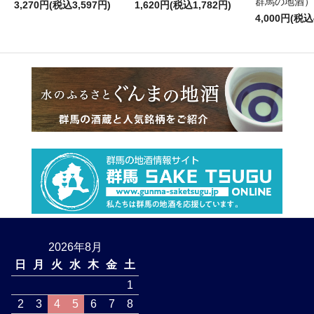
群馬の地酒）
3,270円(税込3,597円)
1,620円(税込1,782円)
4,000円(税込
2026年8月
日
月
火
水
木
金
土
1
2
3
4
5
6
7
8