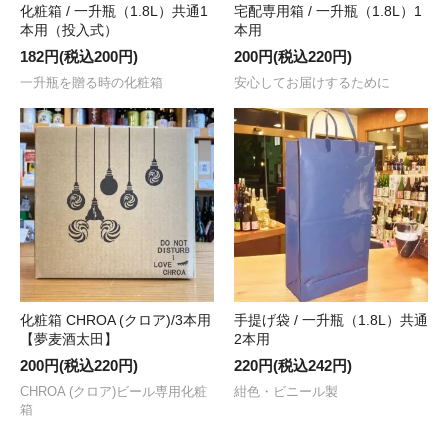
化粧箱 / 一升瓶（1.8L）共通1
宅配専用箱 / 一升瓶（1.8L）1
本用（投入式）
本用
182円(税込200円)
200円(税込220円)
一升瓶を贈る時の化粧箱
安心してお届けするために
化粧箱 CHROA (クロア)/3本用
手提げ袋 / 一升瓶（1.8L）共通
【夢麦酒太田】
2本用
200円(税込220円)
220円(税込242円)
CHROA (クロア)ビール専用化粧
紺色・ビニール製
箱