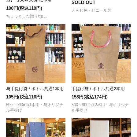
酒】/ 180～900ml1本用
SOLD OUT
100円(税込110円)
えんじ色・ビニール製
ちょっとした贈り物に。
与手提げ袋 / ボトル共通1本用
手提げ袋 / ボトル共通2本用
105円(税込116円)
158円(税込174円)
500～900mlx1本用・与オリジナ
500～900mlx2本用・与オリジナ
ル手提げ
ル手提げ