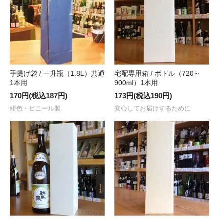
手提げ袋 / 一升瓶（1.8L）共通
宅配専用箱 / ボトル（720～
1本用
900ml）1本用
170円(税込187円)
173円(税込190円)
紺色・ビニール製
安心してお届けするために