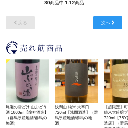
30
1
12
商品中
-
商品
戻る
次へ
尾瀬の雪どけ 山ぶどう
浅間山 純米 大辛口
【超限定】町
酒 1800ml【龍神酒造】
720ml【浅間酒造】（群
純米大吟醸プ
（群馬県産地酒/群馬の
馬県産地酒/群馬の地
720ml【7
梅酒）
酒）
造店】（群馬