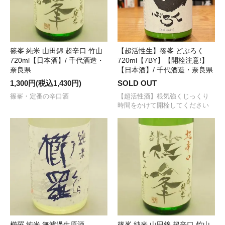
篠峯 純米 山田錦 超辛口 竹山
【超活性生】篠峯 どぶろく
720ml【日本酒】/ 千代酒造・
720ml【7BY】【開栓注意!】
奈良県
【日本酒】/ 千代酒造・奈良県
1,300円(税込1,430円)
SOLD OUT
篠峯・定番の辛口酒
【超活性酒】根気強くじっくり
時間をかけて開栓してください
櫛羅 純米 無濾過生原酒
篠峯 純米 山田錦 超辛口 竹山