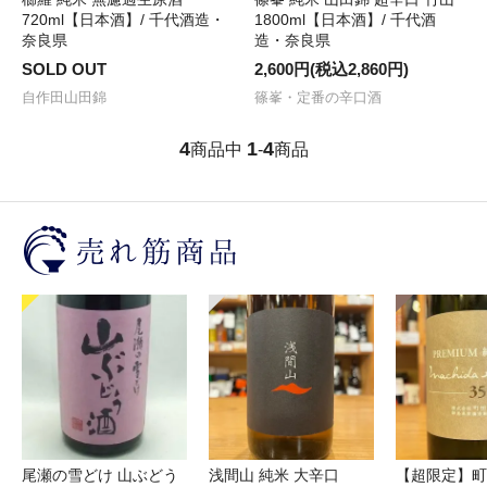
720ml【日本酒】/ 千代酒造・
1800ml【日本酒】/ 千代酒
奈良県
造・奈良県
SOLD OUT
2,600円(税込2,860円)
自作田山田錦
篠峯・定番の辛口酒
4
1
4
商品中
-
商品
尾瀬の雪どけ 山ぶどう
浅間山 純米 大辛口
【超限定】町