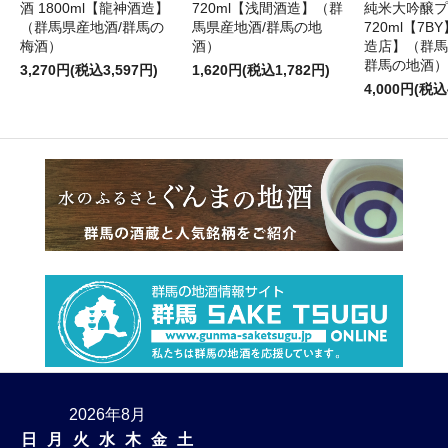
酒 1800ml【龍神酒造】
720ml【浅間酒造】（群
純米大吟醸プ
（群馬県産地酒/群馬の
馬県産地酒/群馬の地
720ml【7
梅酒）
酒）
造店】（群馬
群馬の地酒）
3,270円(税込3,597円)
1,620円(税込1,782円)
4,000円(税込
2026年8月
日
月
火
水
木
金
土