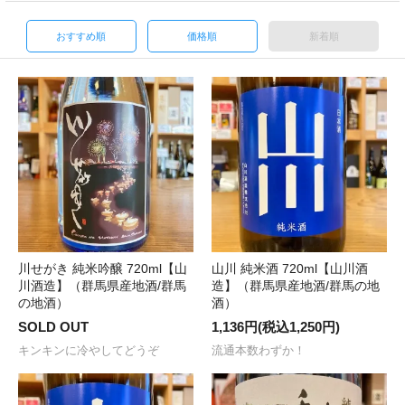
おすすめ順
価格順
新着順
川せがき 純米吟醸 720ml【山
山川 純米酒 720ml【山川酒
川酒造】（群馬県産地酒/群馬
造】（群馬県産地酒/群馬の地
の地酒）
酒）
SOLD OUT
1,136円(税込1,250円)
キンキンに冷やしてどうぞ
流通本数わずか！