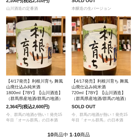
2,100円(税込2,310円)
SOLD OUT
山川酒造の定番酒
本醸造の生バージョン
【4/17発売】利根川育ち 舞風
【4/17発売】利根川育ち 舞風
山廃仕込み純米酒
山廃仕込み純米酒
1800ml【7BY】【山川酒造】
720ml【7BY】【山川酒造】
（群馬県産地酒/群馬の地酒）
（群馬県産地酒/群馬の地酒）
2,364円(税込2,600円)
SOLD OUT
今、群馬の地酒が熱い！発売15
今、群馬の地酒が熱い！発売15
年目「オール群馬」の日本酒
年目「オール群馬」の日本酒
10
1
10
商品中
-
商品