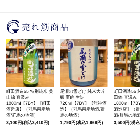
町田酒造55 特別純米 美
尾瀬の雪どけ 純米大吟
町田酒造55 
山錦 直汲み
醸 夏吟 生詰
田錦 直汲み
1800ml【7BY】【町田
720ml【7BY】【龍神酒
1800ml【7
酒造店】（群馬県産地
造】（群馬県産地酒/群
酒造店】（群
酒/群馬の地酒）
馬の地酒）
酒/群馬の地
3,100円(税込3,410円)
1,790円(税込1,969円)
3,500円(税込