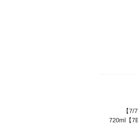
【7
720ml