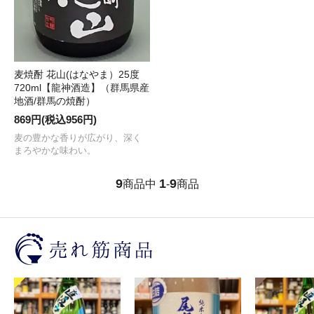
麦焼酎 花山(はなやま）25度
720ml【龍神酒造】（群馬県産
地酒/群馬の焼酎）
869円(税込956円)
麦の豊かな香りが広がり、深く
まろやかな味わい。
9
1
9
商品中
-
商品