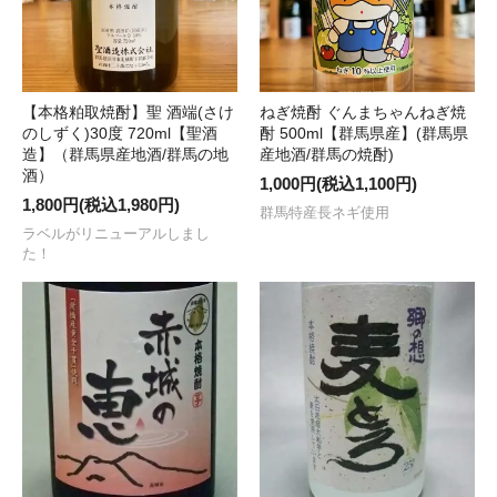
【本格粕取焼酎】聖 酒端(さけ
ねぎ焼酎 ぐんまちゃんねぎ焼
のしずく)30度 720ml【聖酒
酎 500ml【群馬県産】(群馬県
造】（群馬県産地酒/群馬の地
産地酒/群馬の焼酎)
酒）
1,000円(税込1,100円)
1,800円(税込1,980円)
群馬特産長ネギ使用
ラベルがリニューアルしまし
た！