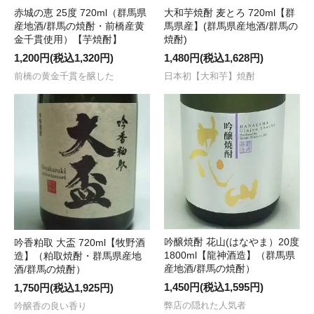
赤城の恵 25度 720ml（群馬県
大和芋焼酎 麦とろ 720ml【群
産地酒/群馬の焼酎・前橋産黄
馬県産】(群馬県産地酒/群馬の
金千貫使用）【芋焼酎】
焼酎)
1,200円(税込1,320円)
1,480円(税込1,628円)
前橋の黄金千貫を醸した
日本初【大和芋】焼酎
吟醸焼酎 花山(はなやま）20度
吟香粕取 大盃 720ml【牧野酒
1800ml【龍神酒造】（群馬県
造】（粕取焼酎・群馬県産地
産地酒/群馬の焼酎）
酒/群馬の焼酎）
1,450円(税込1,595円)
1,750円(税込1,925円)
弊店の隠れた人気者
吟醸香の良い香り