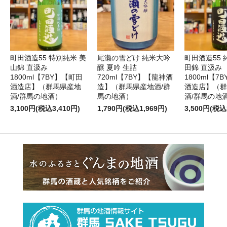
町田酒造55 特別純米 美
尾瀬の雪どけ 純米大吟
町田酒造55 
山錦 直汲み
醸 夏吟 生詰
田錦 直汲み
1800ml【7BY】【町田
720ml【7BY】【龍神酒
1800ml【7
酒造店】（群馬県産地
造】（群馬県産地酒/群
酒造店】（群
酒/群馬の地酒）
馬の地酒）
酒/群馬の地
3,100円(税込3,410円)
1,790円(税込1,969円)
3,500円(税込