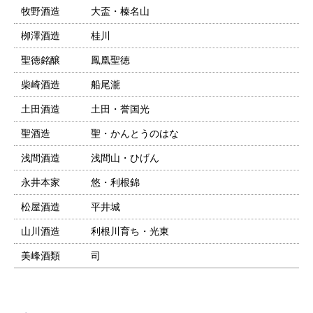
牧野酒造
大盃・榛名山
栁澤酒造
桂川
聖徳銘醸
鳳凰聖徳
柴崎酒造
船尾瀧
土田酒造
土田・誉国光
聖酒造
聖・かんとうのはな
浅間酒造
浅間山・ひげん
永井本家
悠・利根錦
松屋酒造
平井城
山川酒造
利根川育ち・光東
美峰酒類
司