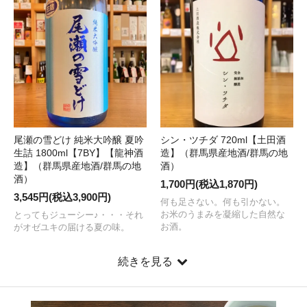
尾瀬の雪どけ 純米大吟醸 夏吟
シン・ツチダ 720ml【土田酒
生詰 1800ml【7BY】【龍神酒
造】（群馬県産地酒/群馬の地
造】（群馬県産地酒/群馬の地
酒）
酒）
1,700円(税込1,870円)
3,545円(税込3,900円)
何も足さない。何も引かない。
お米のうまみを凝縮した自然な
とってもジューシー♪・・・それ
お酒。
がオゼユキの届ける夏の味。
続きを見る