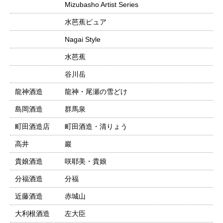
Mizubasho Artist Series
水芭蕉ピュア
Nagai Style
水芭蕉
谷川岳
龍神酒造
龍神・尾瀬の雪どけ
島岡酒造
群馬泉
町田酒造店
町田酒造・清りょう
高井
巖
貴娘酒造
咲耶美・貴娘
分福酒造
分福
近藤酒造
赤城山
大利根酒造
左大臣