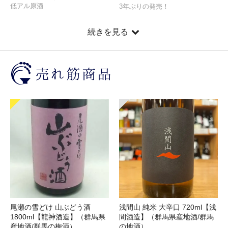
低アル原酒
3年ぶりの発売！
続きを見る
尾瀬の雪どけ 山ぶどう酒
浅間山 純米 大辛口 720ml【浅
1800ml【龍神酒造】（群馬県
間酒造】（群馬県産地酒/群馬
産地酒/群馬の梅酒）
の地酒）