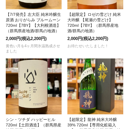
【7/7発売】左大臣 純米吟醸生
【超限定】ロゼの雪どけ 純米
原酒 おりがらみ ブルームーン
大吟醸 【尾瀬の雪どけ】
720ml【7BY】【大利根酒造】
720ml【7BY】（群馬県産地
（群馬県産地酒/群馬の地酒）
酒/群馬の地酒）
2,000円(税込2,200円)
2,000円(税込2,200円)
黄色い月を4ヶ月間氷温熟成させ
お待たせいたしました！
ました
シン・ツチダ ハッピーヒル
【超限定】龍神 純米大吟醸
720ml【土田酒造】（群馬県産
39% 720ml【専用化粧箱入