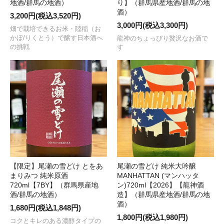
地酒/群馬の地酒）
り】（群馬県産地酒/群馬の地
酒）
3,200円(税込3,520円)
3,000円(税込3,300円)
畑で栽培できるお米・陸稲（お
かぼ/りくとう）で醸す日本酒へ
龍神のちょっぴり贅沢なお酒で
の挑戦
す
【限定】尾瀬の雪どけ とをあ
尾瀬の雪どけ 純米大吟醸
まりみつ 純米原酒
MANHATTAN (マンハッタ
720ml【7BY】（群馬県産地
ン)720ml【2026】【龍神酒
酒/群馬の地酒）
造】（群馬県産地酒/群馬の地
酒）
1,680円(税込1,848円)
1,800円(税込1,980円)
コクとキレのある濃醇タイプの