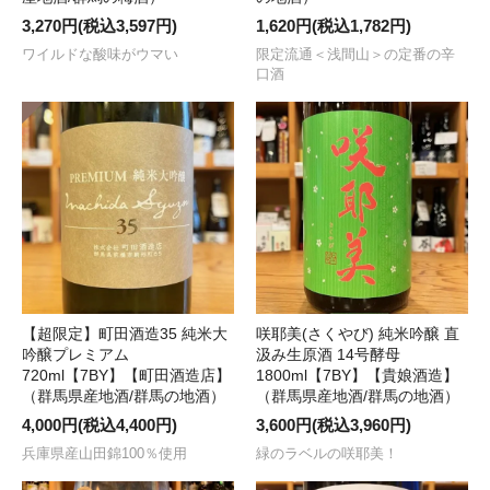
3,270円(税込3,597円)
1,620円(税込1,782円)
ワイルドな酸味がウマい
限定流通＜浅間山＞の定番の辛
口酒
【超限定】町田酒造35 純米大
咲耶美(さくやび) 純米吟醸 直
吟醸プレミアム
汲み生原酒 14号酵母
720ml【7BY】【町田酒造店】
1800ml【7BY】【貴娘酒造】
（群馬県産地酒/群馬の地酒）
（群馬県産地酒/群馬の地酒）
4,000円(税込4,400円)
3,600円(税込3,960円)
兵庫県産山田錦100％使用
緑のラベルの咲耶美！