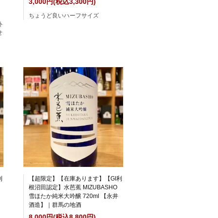
3,000円(税込3,300円)
ちょうど良いハーフサイズ
外
せ
利
【超限定】【在庫あります】【GI利
根沼田認定】水芭蕉 MIZUBASHO
雪ほたか純米大吟醸 720ml 【永井
酒造】｜群馬の地酒
8,000円(税込8,800円)