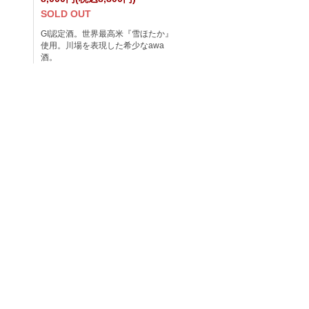
SOLD OUT
』
GI認定酒。世界最高米『雪ほたか』
使用。川場を表現した希少なawa
酒。