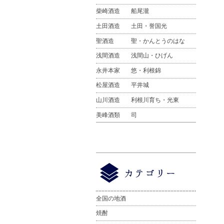
柴崎酒造
船尾瀧
土田酒造
土田・誉国光
聖酒造
聖・かんとうのはな
浅間酒造
浅間山・ひげん
永井本家
悠・利根錦
松屋酒造
平井城
山川酒造
利根川育ち・光東
美峰酒類
司
全国の地酒
焼酎