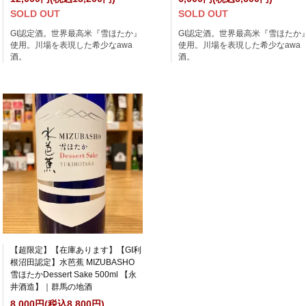
SOLD OUT
SOLD OUT
GI認定酒。世界最高米『雪ほたか』
GI認定酒。世界最高米『雪ほたか
使用。川場を表現した希少なawa
使用。川場を表現した希少なawa
酒。
酒。
【超限定】【在庫あります】【GI利
根沼田認定】水芭蕉 MIZUBASHO
雪ほたかDessert Sake 500ml 【永
井酒造】｜群馬の地酒
8,000円(税込8,800円)