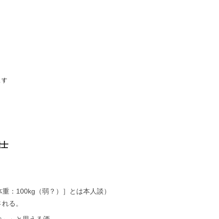
ます
能士
重：100kg（弱？）］とは本人談）
される。