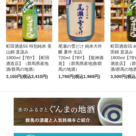
町田酒造55 特別純米 美
尾瀬の雪どけ 純米大吟
町田酒造55 
山錦 直汲み
醸 夏吟 生詰
田錦 直汲み
1800ml【7BY】【町田
720ml【7BY】【龍神酒
1800ml【7
酒造店】（群馬県産地
造】（群馬県産地酒/群
酒造店】（群
酒/群馬の地酒）
馬の地酒）
酒/群馬の地
3,100円(税込3,410円)
1,790円(税込1,969円)
3,500円(税込