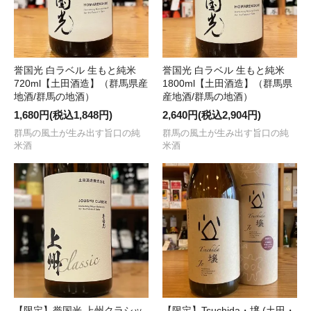
誉国光 白ラベル 生もと純米
誉国光 白ラベル 生もと純米
720ml【土田酒造】（群馬県産
1800ml【土田酒造】（群馬県
地酒/群馬の地酒）
産地酒/群馬の地酒）
1,680円(税込1,848円)
2,640円(税込2,904円)
群馬の風土が生み出す旨口の純
群馬の風土が生み出す旨口の純
米酒
米酒
【限定】誉国光 上州クラシッ
【限定】Tsuchida・壌 (土田・