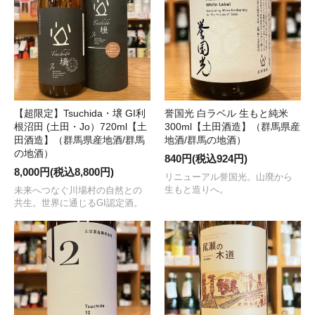
【超限定】Tsuchida・壌 GI利
誉国光 白ラベル 生もと純米
根沼田 (土田・Jo）720ml【土
300ml【土田酒造】（群馬県産
田酒造】（群馬県産地酒/群馬
地酒/群馬の地酒）
の地酒）
840円(税込924円)
8,000円(税込8,800円)
リニューアル誉国光。山廃から
生もと造りへ。
未来へつなぐ川場村の自然との
共生。世界に通じるGI認定酒。