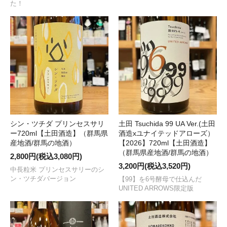
た！
シン・ツチダ プリンセスサリ
土田 Tsuchida 99 UA Ver.(土田
ー720ml【土田酒造】（群馬県
酒造xユナイテッドアローズ）
産地酒/群馬の地酒）
【2026】720ml【土田酒造】
（群馬県産地酒/群馬の地酒）
2,800円(税込3,080円)
3,200円(税込3,520円)
中長粒米 プリンセスサリーのシ
ン・ツチダバージョン
【99】を6号酵母で仕込んだ
UNITED ARROWS限定版