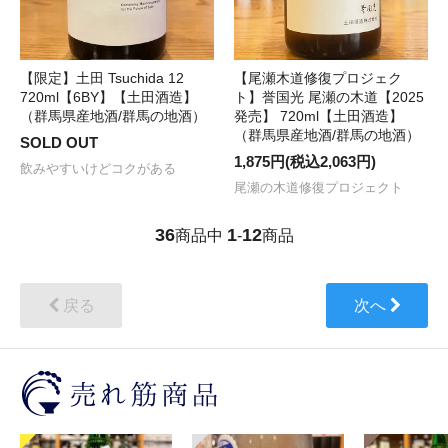
【限定】土田 Tsuchida 12
【尾瀬木道修復プロジェク
720ml【6BY】【土田酒造】
ト】誉国光 尾瀬の木道【2025
（群馬県産地酒/群馬の地酒）
発売】 720ml【土田酒造】
（群馬県産地酒/群馬の地酒）
SOLD OUT
1,875円(税込2,063円)
飲みやすいけどコクがある
尾瀬の木道修復プロジェクト
36
1
12
商品中
-
商品
戻る
次へ