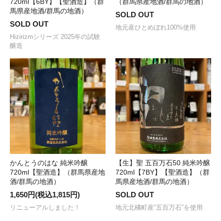
720ml【6BY】【聖酒造】（群
（群馬県産地酒/群馬の地酒）
馬県産地酒/群馬の地酒）
SOLD OUT
SOLD OUT
地元産ひとめぼれ100%使用
Hizirizmシリーズ 2025年の試験
醸造
かんとうのはな 純米吟醸
【生】聖 五百万石50 純米吟醸
720ml【聖酒造】（群馬県産地
720ml【7BY】【聖酒造】（群
酒/群馬の地酒）
馬県産地酒/群馬の地酒）
1,650円(税込1,815円)
SOLD OUT
リニューアルしました！
地元北橘町産“五百万石”を使用