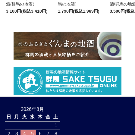
酒/群馬の地酒）
馬の地酒）
酒/群馬の地
3,100円(税込3,410円)
1,790円(税込1,969円)
3,500円(税込
2026年8月
日
月
火
水
木
金
土
1
2
3
4
5
6
7
8