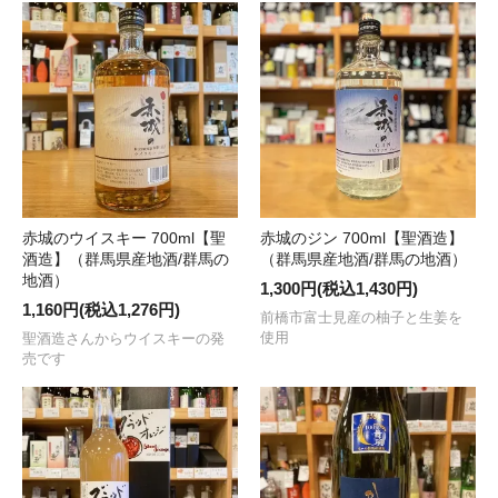
赤城のウイスキー 700ml【聖
赤城のジン 700ml【聖酒造】
酒造】（群馬県産地酒/群馬の
（群馬県産地酒/群馬の地酒）
地酒）
1,300円(税込1,430円)
1,160円(税込1,276円)
前橋市富士見産の柚子と生姜を
使用
聖酒造さんからウイスキーの発
売です