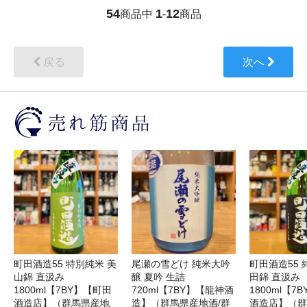
54
1
12
商品中
-
商品
戻る
次へ
町田酒造55 特別純米 美
尾瀬の雪どけ 純米大吟
町田酒造55 
山錦 直汲み
醸 夏吟 生詰
田錦 直汲み
1800ml【7BY】【町田
720ml【7BY】【龍神酒
1800ml【7
酒造店】（群馬県産地
造】（群馬県産地酒/群
酒造店】（群