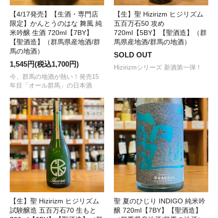
【4/17発売】【生酒・専門店
【生】聖 Hizirizm ヒジリズム
限定】かんとうのはな 舞風 純
五百万石50 攻め
米吟醸 生酒 720ml【7BY】
720ml【5BY】【聖酒造】（群
【聖酒造】（群馬県産地酒/群
馬県産地酒/群馬の地酒）
馬の地酒）
SOLD OUT
1,545円(税込1,700円)
Hizirizmシリーズ 新酒第一弾！
今、群馬の地酒が熱い！発売15
年目「オール群馬」の日本酒
【生】聖 Hizirizm ヒジリズム
聖 夏のひじり INDIGO 純米吟
試験醸造 五百万石70 生もと
醸 720ml【7BY】【聖酒造】