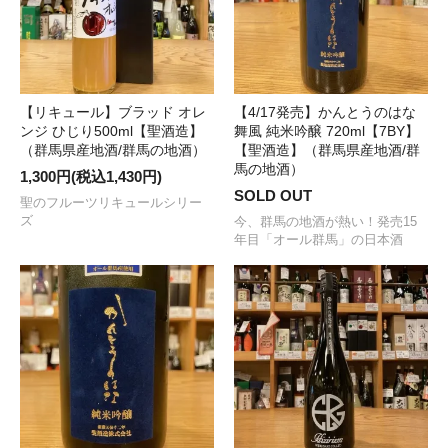
【リキュール】ブラッド オレ
【4/17発売】かんとうのはな
ンジ ひじり500ml【聖酒造】
舞風 純米吟醸 720ml【7BY】
（群馬県産地酒/群馬の地酒）
【聖酒造】（群馬県産地酒/群
馬の地酒）
1,300円(税込1,430円)
SOLD OUT
聖のフルーツリキュールシリー
ズ
今、群馬の地酒が熱い！発売15
年目「オール群馬」の日本酒