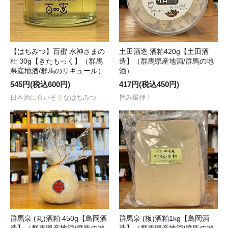
【はちみつ】百蜜 水神さまの
土田酒造 酒粕420g【土田酒
杜 30g【きたもっく】（群馬
造】（群馬県産地酒/群馬の地
県産地酒/群馬のリキュール）
酒）
545円(税込600円)
417円(税込450円)
日本酒に合いそうなはちみつ
旨み爆弾！
群馬泉 (丸)酒粕 450g【島岡酒
群馬泉 (板)酒粕1kg【島岡酒