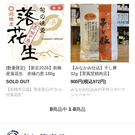
[数量限定] 【新豆2026】前橋
【みなかみ仕込】干し豚
産落花生 赤城の恵 180g
32g【育風堂精肉店】
SOLD OUT
900円(税込972円)
【前橋市公認】安全安心の“から
みなかみ仕込みの手作りポーク
付落花生”
ジャーキー
8
1
8
商品中
-
商品