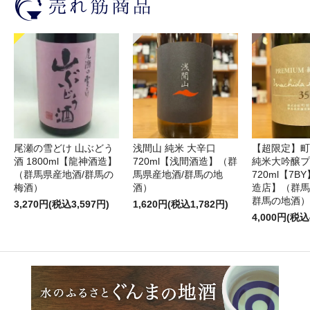
尾瀬の雪どけ 山ぶどう
浅間山 純米 大辛口
【超限定】町
酒 1800ml【龍神酒造】
720ml【浅間酒造】（群
純米大吟醸プ
（群馬県産地酒/群馬の
馬県産地酒/群馬の地
720ml【7
梅酒）
酒）
造店】（群馬
群馬の地酒）
3,270円(税込3,597円)
1,620円(税込1,782円)
4,000円(税込