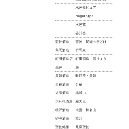
水芭蕉ピュア
Nagai Style
水芭蕉
谷川岳
龍神酒造
龍神・尾瀬の雪どけ
島岡酒造
群馬泉
町田酒造店
町田酒造・清りょう
高井
巖
貴娘酒造
咲耶美・貴娘
分福酒造
分福
近藤酒造
赤城山
大利根酒造
左大臣
牧野酒造
大盃・榛名山
栁澤酒造
桂川
聖徳銘醸
鳳凰聖徳