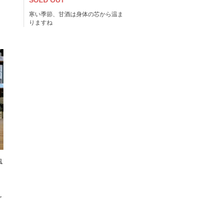
SOLD OUT
寒い季節、甘酒は身体の芯から温ま
りますね
風
ャ