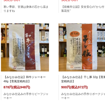
SOLD OUT
SOLD OUT
寒い季節、甘酒は身体の芯から温ま
【前橋市公認】安全安心の“から付
りますね
落花生”
【みなかみ仕込】和牛ジャーキー
【みなかみ仕込】干し豚 32g【育
48g【育風堂精肉店】
堂精肉店】
878円(税込948円)
900円(税込972円)
みなかみ仕込みの手作りビーフジャ
みなかみ仕込みの手作りポークジ
ーキー
ーキー