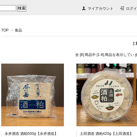
マイアカウント
ログイ
TOP
>
食品
[
全 [8] 商品中 [1-8] 商品を表示してい
永井酒造 酒粕500g【永井酒造】
土田酒造 酒粕420g【土田酒造】