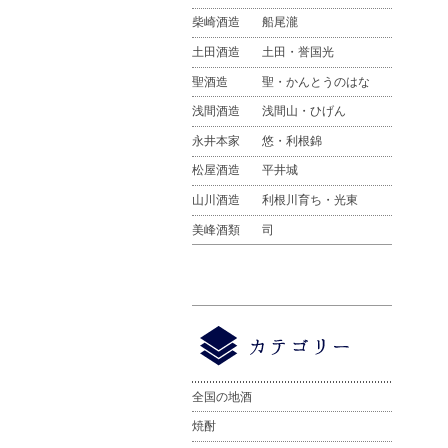
柴崎酒造
船尾瀧
土田酒造
土田・誉国光
聖酒造
聖・かんとうのはな
浅間酒造
浅間山・ひげん
永井本家
悠・利根錦
松屋酒造
平井城
山川酒造
利根川育ち・光東
美峰酒類
司
全国の地酒
焼酎