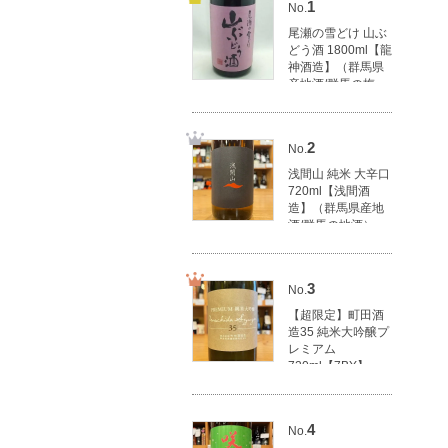
1
No.
尾瀬の雪どけ 山ぶ
どう酒 1800ml【龍
神酒造】（群馬県
産地酒/群馬の梅
酒）
3,270円(税込3,597
円)
2
No.
浅間山 純米 大辛口
720ml【浅間酒
造】（群馬県産地
酒/群馬の地酒）
1,620円(税込1,782
円)
3
No.
【超限定】町田酒
造35 純米大吟醸プ
レミアム
720ml【7BY】
【町田酒造店】
（群馬県産地酒/群
馬の地酒）
4
No.
4,000円(税込4,400