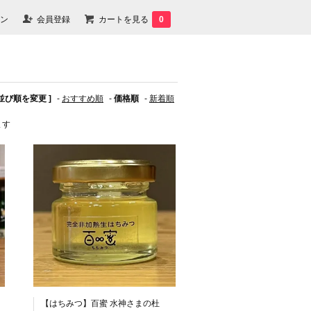
ン
会員登録
カートを見る
0
 並び順を変更 ]
-
おすすめ順
-
価格順
-
新着順
ます
【はちみつ】百蜜 水神さまの杜