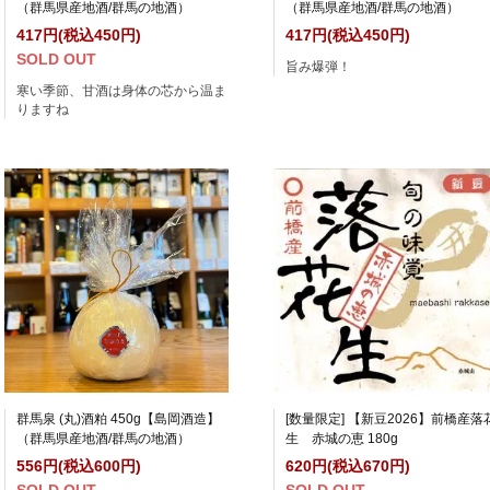
（群馬県産地酒/群馬の地酒）
（群馬県産地酒/群馬の地酒）
417円(税込450円)
417円(税込450円)
SOLD OUT
旨み爆弾！
寒い季節、甘酒は身体の芯から温ま
りますね
群馬泉 (丸)酒粕 450g【島岡酒造】
[数量限定] 【新豆2026】前橋産落
（群馬県産地酒/群馬の地酒）
生 赤城の恵 180g
556円(税込600円)
620円(税込670円)