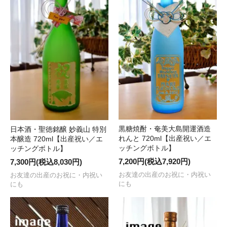
黒糖焼酎・奄美大島開運酒造
日本酒・聖徳銘醸 妙義山 特別
れんと 720ml【出産祝い／エ
本醸造 720ml【出産祝い／エ
ッチングボトル】
ッチングボトル】
7,200円(税込7,920円)
7,300円(税込8,030円)
お友達の出産のお祝に・内祝い
お友達の出産のお祝に・内祝い
にも
にも