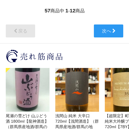
57
1
12
商品中
-
商品
戻る
次へ
尾瀬の雪どけ 山ぶどう
浅間山 純米 大辛口
【超限定】町
酒 1800ml【龍神酒造】
720ml【浅間酒造】（群
純米大吟醸プ
（群馬県産地酒/群馬の
馬県産地酒/群馬の地
720ml【7