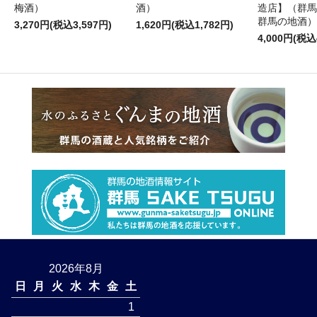
梅酒）
酒）
造店】（群馬
群馬の地酒）
3,270円(税込3,597円)
1,620円(税込1,782円)
4,000円(税込
2026年8月
日
月
火
水
木
金
土
1