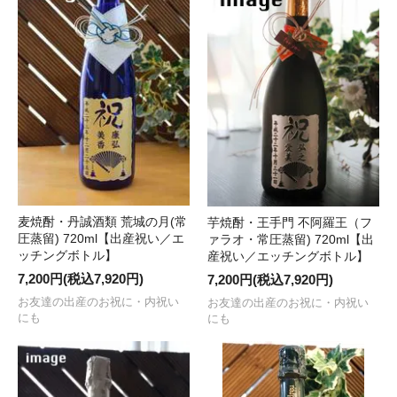
麦焼酎・丹誠酒類 荒城の月(常
芋焼酎・王手門 不阿羅王（フ
圧蒸留) 720ml【出産祝い／エ
ァラオ・常圧蒸留) 720ml【出
ッチングボトル】
産祝い／エッチングボトル】
7,200円(税込7,920円)
7,200円(税込7,920円)
お友達の出産のお祝に・内祝い
お友達の出産のお祝に・内祝い
にも
にも