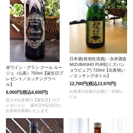
日本酒(発泡性清酒)・永井酒造
MIZUBASHO PURE(ミズバシ
赤ワイン・グラン クール ルー
ョウピュア) 720ml【出産祝い
ジュ（仏産）750ml【誕生日プ
／エッチングボトル】
レゼント／エッチングラベ
12,700円(税込13,970円)
ル】
お友達の出産のお祝に・内祝い
6,000円(税込6,600円)
にも
恋人やお友達の【誕生日】のプ
レゼントに 誕生日や記念日と
お名前を彫刻いたします