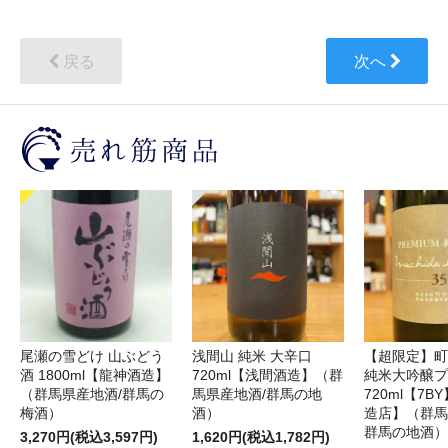
戻る
次へ
尾瀬の雪どけ 山ぶどう
浅間山 純米 大辛口
【超限定】町
酒 1800ml【龍神酒造】
720ml【浅間酒造】（群
純米大吟醸プ
（群馬県産地酒/群馬の
馬県産地酒/群馬の地
720ml【7
梅酒）
酒）
造店】（群馬
群馬の地酒）
3,270円(税込3,597円)
1,620円(税込1,782円)