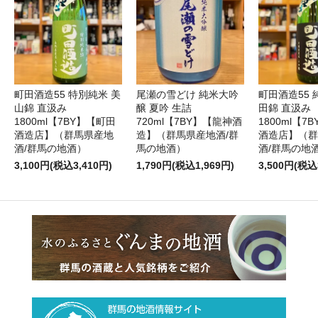
町田酒造55 特別純米 美
尾瀬の雪どけ 純米大吟
町田酒造55 
山錦 直汲み
醸 夏吟 生詰
田錦 直汲み
1800ml【7BY】【町田
720ml【7BY】【龍神酒
1800ml【7
酒造店】（群馬県産地
造】（群馬県産地酒/群
酒造店】（群
酒/群馬の地酒）
馬の地酒）
酒/群馬の地
3,100円(税込3,410円)
1,790円(税込1,969円)
3,500円(税込