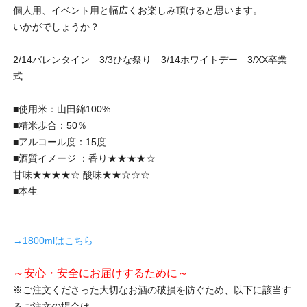
個人用、イベント用と幅広くお楽しみ頂けると思います。
いかがでしょうか？
2/14バレンタイン 3/3ひな祭り 3/14ホワイトデー 3/XX卒業
式
■使用米：山田錦100%
■精米歩合：50％
■アルコール度：15度
■酒質イメージ ：香り★★★★☆
甘味★★★★☆ 酸味★★☆☆☆
■本生
→1800mlはこちら
～安心・安全にお届けするために～
※ご注文くださった大切なお酒の破損を防ぐため、以下に該当す
るご注文の場合は