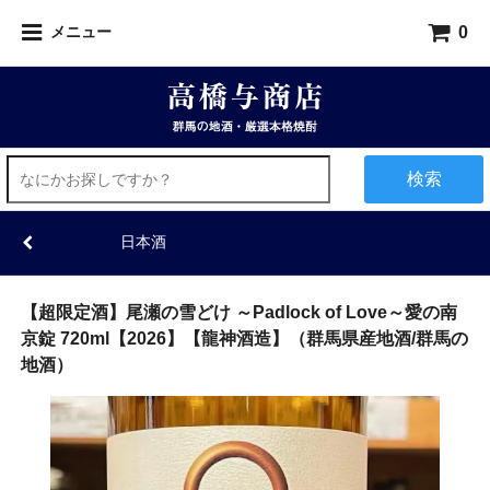
0
メニュー
検索
日本酒
【超限定酒】尾瀬の雪どけ ～Padlock of Love～愛の南
京錠 720ml【2026】【龍神酒造】（群馬県産地酒/群馬の
地酒）