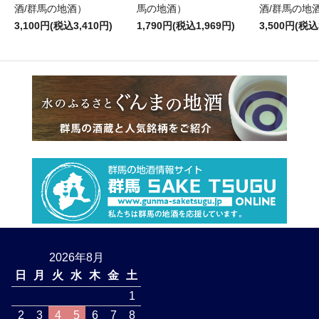
酒/群馬の地酒）
馬の地酒）
酒/群馬の地
3,100円(税込3,410円)
1,790円(税込1,969円)
3,500円(税込
2026年8月
日
月
火
水
木
金
土
1
2
3
4
5
6
7
8