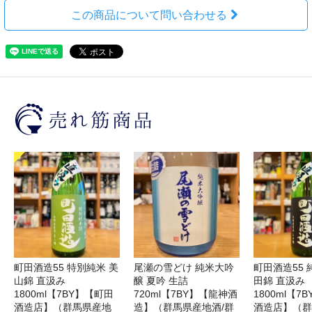
この商品について問い合わせる
町田酒造55 特別純米 美
尾瀬の雪どけ 純米大吟
町田酒造55 
山錦 直汲み
醸 夏吟 生詰
田錦 直汲み
1800ml【7BY】【町田
720ml【7BY】【龍神酒
1800ml【7
酒造店】（群馬県産地
造】（群馬県産地酒/群
酒造店】（群