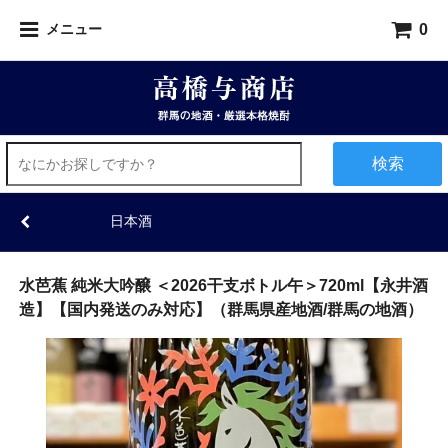
0
メニュー
検索
日本酒
水芭蕉 純米大吟醸 ＜2026干支ボトル午＞720ml【永井酒
造】【国内発送のみ対応】（群馬県産地酒/群馬の地酒）