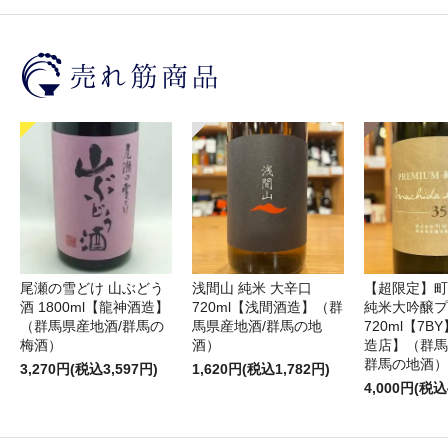
尾瀬の雪どけ 山ぶどう
浅間山 純米 大辛口
【超限定】町
酒 1800ml【龍神酒造】
720ml【浅間酒造】（群
純米大吟醸プ
（群馬県産地酒/群馬の
馬県産地酒/群馬の地
720ml【7
梅酒）
酒）
造店】（群馬
群馬の地酒）
3,270円(税込3,597円)
1,620円(税込1,782円)
4,000円(税込