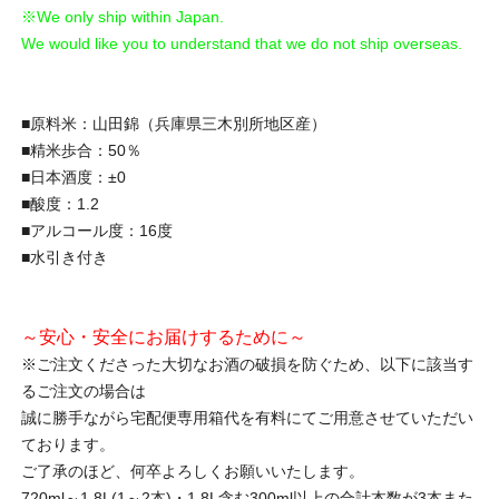
※We only ship within Japan.
We would like you to understand that we do not ship overseas.
■原料米：山田錦（兵庫県三木別所地区産）
■精米歩合：50％
■日本酒度：±0
■酸度：1.2
■アルコール度：16度
■水引き付き
～安心・安全にお届けするために～
※ご注文くださった大切なお酒の破損を防ぐため、以下に該当す
るご注文の場合は
誠に勝手ながら宅配便専用箱代を有料にてご用意させていただい
ております。
ご了承のほど、何卒よろしくお願いいたします。
720ml～1.8L(1～2本)・1.8L含む300ml以上の合計本数が3本また