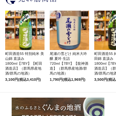
町田酒造55 特別純米 美
尾瀬の雪どけ 純米大吟
町田酒造55 
山錦 直汲み
醸 夏吟 生詰
田錦 直汲み
1800ml【7BY】【町田
720ml【7BY】【龍神酒
1800ml【7
酒造店】（群馬県産地
造】（群馬県産地酒/群
酒造店】（群
酒/群馬の地酒）
馬の地酒）
酒/群馬の地
3,100円(税込3,410円)
1,790円(税込1,969円)
3,500円(税込