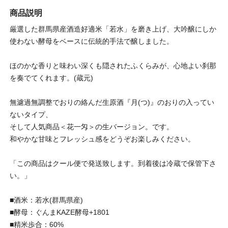
商品説明
厳選した群馬県産酒造好適米「若水」を磨き上げ、大吟醸にしか
使わない酵母をベースに伝統的手法で醸しました。
ほのかな香りと味わい深くも隠されたふくらみが、心地よい刹那
を奏でてくれます。(蔵元)
無濾過無調整でおりの絡んだ生原酒『月(つ)』のおりの入ってい
ないタイプ、
そして人気商品＜花一匁＞の生バージョン。です。
和やかな甘味とフレッシュ感をどうぞお楽しみください。
「この商品はクール便で発送致します。到着後は冷蔵で保管下さ
い。」
■酒米：若水(群馬県産)
■酵母：ぐんまKAZE酵母+1801
■精米歩合：60%