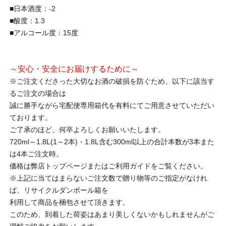
■日本酒度：-2
■酸度：1.3
■アルコール度：15度
～安心・安全にお届けするために～
※ご注文くださった大切なお酒の破損を防ぐため、以下に該当す
るご注文の場合は
誠に勝手ながら宅配便専用箱代を有料にてご用意させていただい
ております。
ご了承のほど、何卒よろしくお願いいたします。
720ml～1.8L(1～2本)・1.8L含む300ml以上の合計本数が3本また
は4本ご注文時。
価格は弊店トップページまたはご利用ガイドをご覧ください。
※上記に当てはまらないご注文数で贈り物等のご指定がなけれ
ば、リサイクルダンボール箱を
利用して商品を梱包させて頂きます。
このため、到着した荷姿はあまり美しくないかもしれませんがご