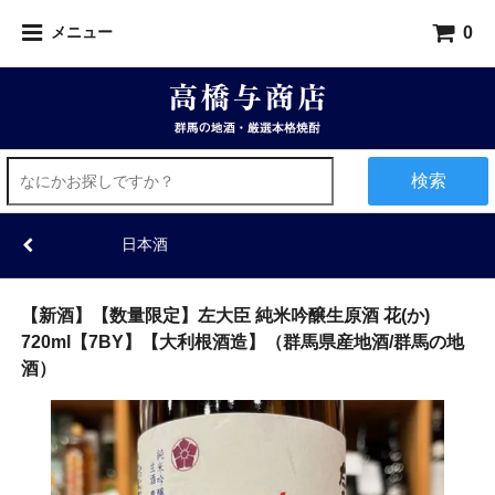
0
メニュー
検索
日本酒
【新酒】【数量限定】左大臣 純米吟醸生原酒 花(か)
720ml【7BY】【大利根酒造】（群馬県産地酒/群馬の地
酒）