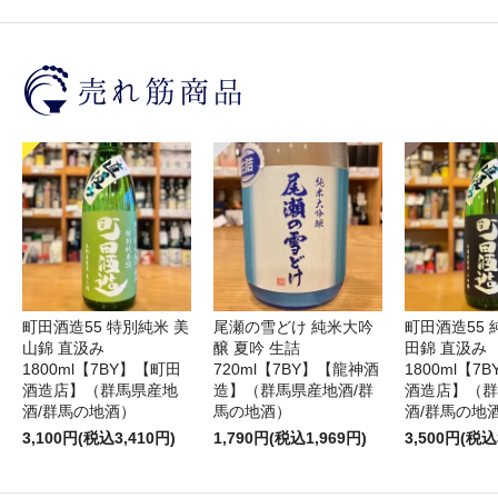
町田酒造55 特別純米 美
尾瀬の雪どけ 純米大吟
町田酒造55 
山錦 直汲み
醸 夏吟 生詰
田錦 直汲み
1800ml【7BY】【町田
720ml【7BY】【龍神酒
1800ml【7
酒造店】（群馬県産地
造】（群馬県産地酒/群
酒造店】（群
酒/群馬の地酒）
馬の地酒）
酒/群馬の地
3,100円(税込3,410円)
1,790円(税込1,969円)
3,500円(税込