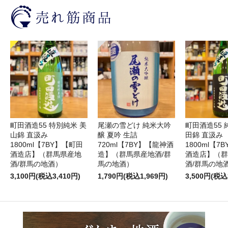
町田酒造55 特別純米 美
尾瀬の雪どけ 純米大吟
町田酒造55 
山錦 直汲み
醸 夏吟 生詰
田錦 直汲み
1800ml【7BY】【町田
720ml【7BY】【龍神酒
1800ml【7
酒造店】（群馬県産地
造】（群馬県産地酒/群
酒造店】（群
酒/群馬の地酒）
馬の地酒）
酒/群馬の地
3,100円(税込3,410円)
1,790円(税込1,969円)
3,500円(税込