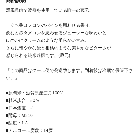
商品説明
群馬県内で渡舟を使用している唯一の蔵元。
上立ち香はメロンやパインを思わせる香り。
飲むと赤肉メロンを思わせるジューシーな味わいと
ほのかにクリームのような柔らかい甘み。
さらに軽やかな酸と柑橘のような爽やかなビターさが
感じられる純米吟醸です。(蔵元)
「この商品はクール便で発送致します。到着後は冷蔵で保管下さ
い。」
■原料米：滋賀県産渡舟100%
■精米歩合：50％
■日本酒度：-1
■酵母：M310
■酸度：1.3
■アルコール度数：14度