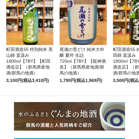
町田酒造55 特別純米 美
尾瀬の雪どけ 純米大吟
町田酒造55 
山錦 直汲み
醸 夏吟 生詰
田錦 直汲み
1800ml【7BY】【町田
720ml【7BY】【龍神酒
1800ml【7
酒造店】（群馬県産地
造】（群馬県産地酒/群
酒造店】（群
酒/群馬の地酒）
馬の地酒）
酒/群馬の地
3,100円(税込3,410円)
1,790円(税込1,969円)
3,500円(税込