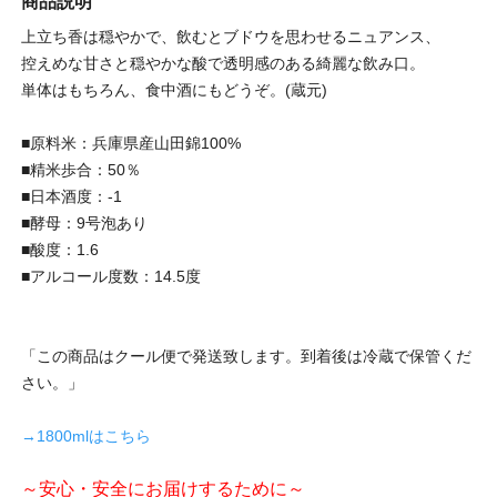
商品説明
上立ち香は穏やかで、飲むとブドウを思わせるニュアンス、
控えめな甘さと穏やかな酸で透明感のある綺麗な飲み口。
単体はもちろん、食中酒にもどうぞ。(蔵元)
■原料米：兵庫県産山田錦100%
■精米歩合：50％
■日本酒度：-1
■酵母：9号泡あり
■酸度：1.6
■アルコール度数：14.5度
「この商品はクール便で発送致します。到着後は冷蔵で保管くだ
さい。」
→1800mlはこちら
～安心・安全にお届けするために～