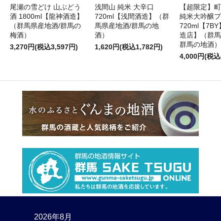
尾瀬の雪どけ 山ぶどう
浅間山 純米 大辛口
【超限定】町
酒 1800ml【龍神酒造】
720ml【浅間酒造】（群
純米大吟醸プ
（群馬県産地酒/群馬の
馬県産地酒/群馬の地
720ml【7
梅酒）
酒）
造店】（群馬
群馬の地酒）
3,270円(税込3,597円)
1,620円(税込1,782円)
4,000円(税込
2026年8月