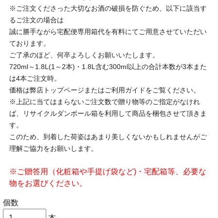
※ご注文くださった大切なお酒の破損を防ぐため、以下に該当す
るご注文の場合は
誠に勝手ながら宅配便専用箱代を有料にてご用意させていただい
ております。
ご了承のほど、何卒よろしくお願いいたします。
720ml～1.8L(1～2本)・1.8L含む300ml以上の合計本数が3本また
は4本ご注文時。
価格は弊店トップページまたはご利用ガイドをご覧ください。
※上記に当てはまらないご注文数で贈り物等のご指定がなけれ
ば、リサイクルダンボール箱を利用して商品を梱包させて頂きま
す。
このため、到着した荷姿はあまり美しくないかもしれませんがご
理解ご協力をお願いします。
※ご贈答用（化粧箱や手提げ袋など)・宅配箱等、必要な
物をお選びください。
個数
本