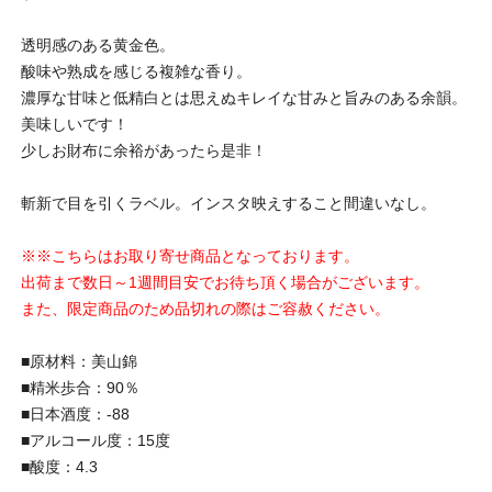
透明感のある黄金色。
酸味や熟成を感じる複雑な香り。
濃厚な甘味と低精白とは思えぬキレイな甘みと旨みのある余韻。
美味しいです！
少しお財布に余裕があったら是非！
斬新で目を引くラベル。インスタ映えすること間違いなし。
※※こちらはお取り寄せ商品となっております。
出荷まで数日～1週間目安でお待ち頂く場合がございます。
また、限定商品のため品切れの際はご容赦ください。
■原材料：美山錦
■精米歩合：90％
■日本酒度：-88
■アルコール度：15度
■酸度：4.3