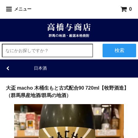
0
メニュー
検索
日本酒
大盃 macho 木桶生もと古式配合90 720ml【牧野酒造】
（群馬県産地酒/群馬の地酒）