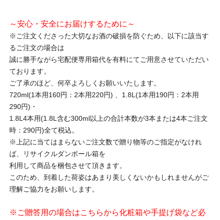
～安心・安全にお届けするために～
※ご注文くださった大切なお酒の破損を防ぐため、以下に該当す
るご注文の場合は
誠に勝手ながら宅配便専用箱代を有料にてご用意させていただい
ております。
ご了承のほど、何卒よろしくお願いいたします。
720ml(1本用160円：2本用220円) 、1.8L(1本用190円：2本用
290円)・
1.8L4本用(1.8L含む300ml以上の合計本数が3本または4本ご注文
時：290円)全て税込。
※上記に当てはまらないご注文数で贈り物等のご指定がなけれ
ば、リサイクルダンボール箱を
利用して商品を梱包させて頂きます。
このため、到着した荷姿はあまり美しくないかもしれませんがご
理解ご協力をお願いします。
※ご贈答用の場合はこちらから化粧箱や手提げ袋など必