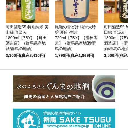
町田酒造55 特別純米 美
尾瀬の雪どけ 純米大吟
町田酒造55 
山錦 直汲み
醸 夏吟 生詰
田錦 直汲み
1800ml【7BY】【町田
720ml【7BY】【龍神酒
1800ml【7
酒造店】（群馬県産地
造】（群馬県産地酒/群
酒造店】（群
酒/群馬の地酒）
馬の地酒）
酒/群馬の地
3,100円(税込3,410円)
1,790円(税込1,969円)
3,500円(税込