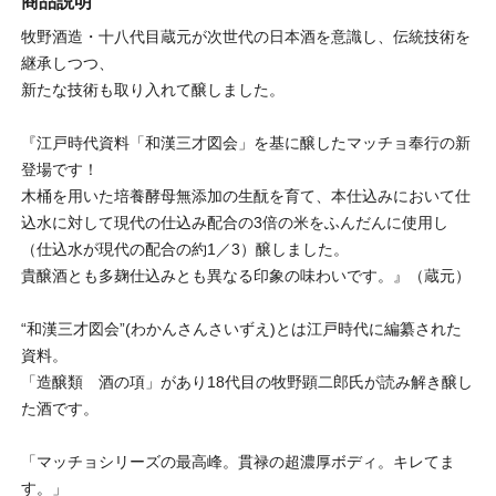
商品説明
牧野酒造・十八代目蔵元が次世代の日本酒を意識し、伝統技術を
継承しつつ、
新たな技術も取り入れて醸しました。
『江戸時代資料「和漢三才図会」を基に醸したマッチョ奉行の新
登場です！
木桶を用いた培養酵母無添加の生酛を育て、本仕込みにおいて仕
込水に対して現代の仕込み配合の3倍の米をふんだんに使用し
（仕込水が現代の配合の約1／3）醸しました。
貴醸酒とも多麹仕込みとも異なる印象の味わいです。』（蔵元）
“和漢三才図会”(わかんさんさいずえ)とは江戸時代に編纂された
資料。
「造醸類 酒の項」があり18代目の牧野顕二郎氏が読み解き醸し
た酒です。
「マッチョシリーズの最高峰。貫禄の超濃厚ボディ。キレてま
す。」