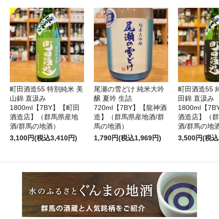
町田酒造55 特別純米 美
尾瀬の雪どけ 純米大吟
町田酒造55 
山錦 直汲み
醸 夏吟 生詰
田錦 直汲み
1800ml【7BY】【町田
720ml【7BY】【龍神酒
1800ml【7
酒造店】（群馬県産地
造】（群馬県産地酒/群
酒造店】（群
酒/群馬の地酒）
馬の地酒）
酒/群馬の地
3,100円(税込3,410円)
1,790円(税込1,969円)
3,500円(税込