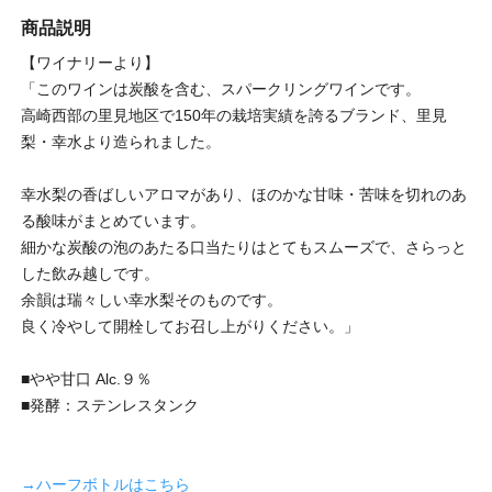
商品説明
【ワイナリーより】
「このワインは炭酸を含む、スパークリングワインです。
高崎西部の里見地区で150年の栽培実績を誇るブランド、里見
梨・幸水より造られました。
幸水梨の香ばしいアロマがあり、ほのかな甘味・苦味を切れのあ
る酸味がまとめています。
細かな炭酸の泡のあたる口当たりはとてもスムーズで、さらっと
した飲み越しです。
余韻は瑞々しい幸水梨そのものです。
良く冷やして開栓してお召し上がりください。」
■やや甘口 Alc.９％
■発酵：ステンレスタンク
→ハーフボトルはこちら