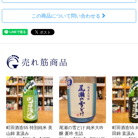
この商品について問い合わせる
町田酒造55 特別純米 美
尾瀬の雪どけ 純米大吟
町田酒造55 
山錦 直汲み
醸 夏吟 生詰
田錦 直汲み