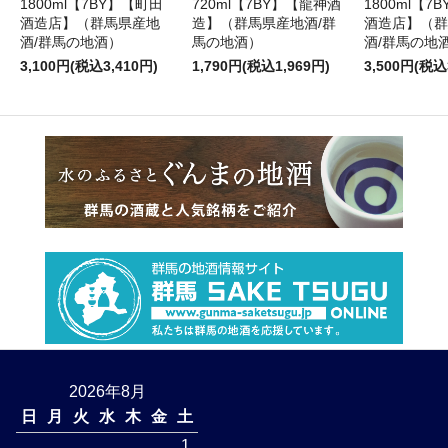
1800ml【7BY】【町田
720ml【7BY】【龍神酒
1800ml【7
酒造店】（群馬県産地
造】（群馬県産地酒/群
酒造店】（群
酒/群馬の地酒）
馬の地酒）
酒/群馬の地
3,100円(税込3,410円)
1,790円(税込1,969円)
3,500円(税込
2026年8月
日
月
火
水
木
金
土
1