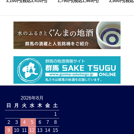
3,100円(税込3,410円)
1,790円(税込1,969円)
3,500円(税込
2026年8月
日
月
火
水
木
金
土
1
2
3
4
5
6
7
8
9
10
11
12
13
14
15