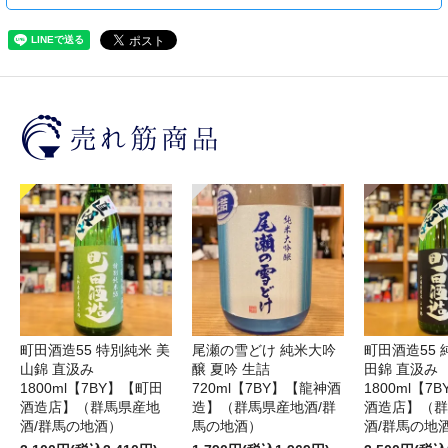
町田酒造55 特別純米 美
尾瀬の雪どけ 純米大吟
町田酒造55 
山錦 直汲み
醸 夏吟 生詰
田錦 直汲み
1800ml【7BY】【町田
720ml【7BY】【龍神酒
1800ml【7
酒造店】（群馬県産地
造】（群馬県産地酒/群
酒造店】（群
酒/群馬の地酒）
馬の地酒）
酒/群馬の地