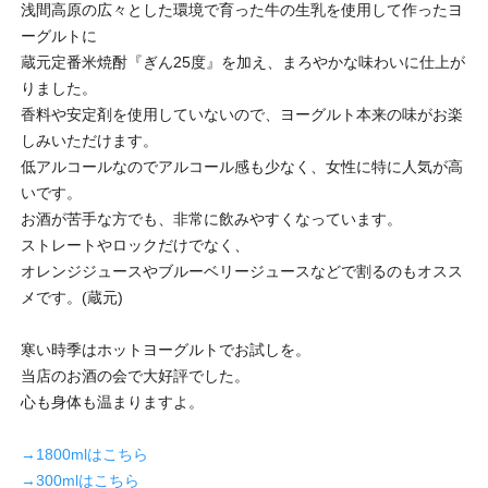
浅間高原の広々とした環境で育った牛の生乳を使用して作ったヨ
ーグルトに
蔵元定番米焼酎『ぎん25度』を加え、まろやかな味わいに仕上が
りました。
香料や安定剤を使用していないので、ヨーグルト本来の味がお楽
しみいただけます。
低アルコールなのでアルコール感も少なく、女性に特に人気が高
いです。
お酒が苦手な方でも、非常に飲みやすくなっています。
ストレートやロックだけでなく、
オレンジジュースやブルーベリージュースなどで割るのもオスス
メです。(蔵元)
寒い時季はホットヨーグルトでお試しを。
当店のお酒の会で大好評でした。
心も身体も温まりますよ。
→1800mlはこちら
→300mlはこちら