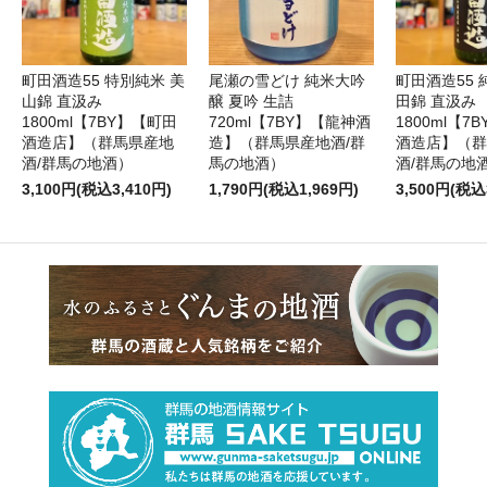
町田酒造55 特別純米 美
尾瀬の雪どけ 純米大吟
町田酒造55 
山錦 直汲み
醸 夏吟 生詰
田錦 直汲み
1800ml【7BY】【町田
720ml【7BY】【龍神酒
1800ml【7
酒造店】（群馬県産地
造】（群馬県産地酒/群
酒造店】（群
酒/群馬の地酒）
馬の地酒）
酒/群馬の地
3,100円(税込3,410円)
1,790円(税込1,969円)
3,500円(税込