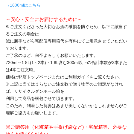
→1800mlはこちら
～安心・安全にお届けするために～
※ご注文くださった大切なお酒の破損を防ぐため、以下に該当す
るご注文の場合は
誠に勝手ながら宅配便専用箱代を有料にてご用意させていただい
ております。
ご了承のほど、何卒よろしくお願いいたします。
720ml～1.8L(1～2本)・1.8L含む300ml以上の合計本数が3本また
は4本ご注文時。
価格は弊店トップページまたはご利用ガイドをご覧ください。
※上記に当てはまらないご注文数で贈り物等のご指定がなけれ
ば、リサイクルダンボール箱を
利用して商品を梱包させて頂きます。
このため、到着した荷姿はあまり美しくないかもしれませんがご
理解ご協力をお願いします。
※ご贈答用（化粧箱や手提げ袋など)・宅配箱等、必要な