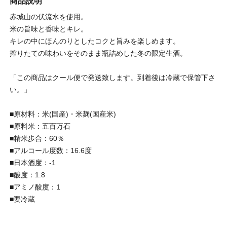
商品説明
赤城山の伏流水を使用。
米の旨味と香味とキレ。
キレの中にほんのりとしたコクと旨みを楽しめます。
搾りたての味わいをそのまま瓶詰めした冬の限定生酒。
「この商品はクール便で発送致します。到着後は冷蔵で保管下さ
い。」
■原材料：米(国産)・米麹(国産米)
■原料米：五百万石
■精米歩合：60％
■アルコール度数：16.6度
■日本酒度：-1
■酸度：1.8
■アミノ酸度：1
■要冷蔵