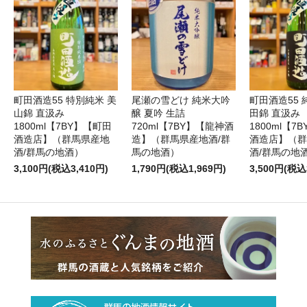
町田酒造55 特別純米 美
尾瀬の雪どけ 純米大吟
町田酒造55 
山錦 直汲み
醸 夏吟 生詰
田錦 直汲み
1800ml【7BY】【町田
720ml【7BY】【龍神酒
1800ml【7
酒造店】（群馬県産地
造】（群馬県産地酒/群
酒造店】（群
酒/群馬の地酒）
馬の地酒）
酒/群馬の地
3,100円(税込3,410円)
1,790円(税込1,969円)
3,500円(税込