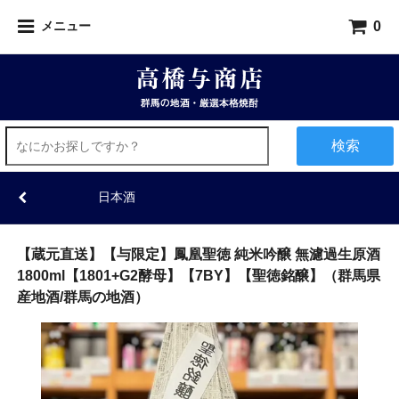
0
メニュー
検索
日本酒
【蔵元直送】【与限定】鳳凰聖徳 純米吟醸 無濾過生原酒
1800ml【1801+G2酵母】【7BY】【聖徳銘醸】（群馬県
産地酒/群馬の地酒）