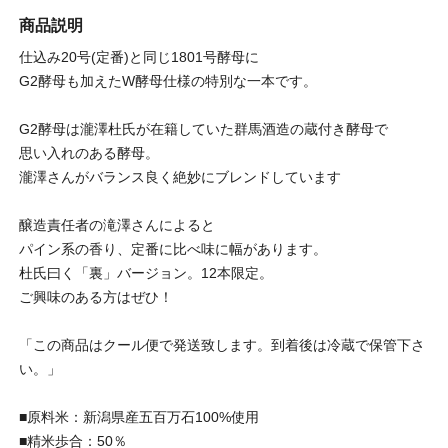
商品説明
仕込み20号(定番)と同じ1801号酵母に
G2酵母も加えたW酵母仕様の特別な一本です。
G2酵母は瀧澤杜氏が在籍していた群馬酒造の蔵付き酵母で
思い入れのある酵母。
瀧澤さんがバランス良く絶妙にブレンドしています
醸造責任者の滝澤さんによると
パイン系の香り、定番に比べ味に幅があります。
杜氏曰く「裏」バージョン。12本限定。
ご興味のある方はぜひ！
「この商品はクール便で発送致します。到着後は冷蔵で保管下さ
い。」
■原料米：新潟県産五百万石100%使用
■精米歩合：50％