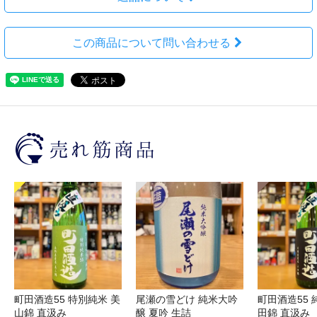
この商品について問い合わせる
町田酒造55 特別純米 美
尾瀬の雪どけ 純米大吟
町田酒造55 
山錦 直汲み
醸 夏吟 生詰
田錦 直汲み