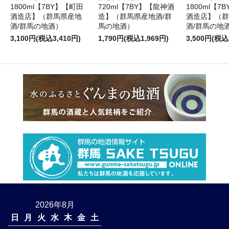
1800ml【7BY】【町田
720ml【7BY】【龍神酒
1800ml【7
酒造店】（群馬県産地
造】（群馬県産地酒/群
酒造店】（群
酒/群馬の地酒）
馬の地酒）
酒/群馬の地
3,100円(税込3,410円)
1,790円(税込1,969円)
3,500円(税込
2026年8月
日
月
火
水
木
金
土