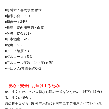
■原料米：群馬県産 飯米
■精米歩合：90％
■麹歩合：34%
■種麹：焼酎用黄麹・白夜
■酵母：協会701号
■日本酒度：-25
■酸度：5.3
■アミノ酸度：3.1
■グルコース：5.3
■アルコール度数：14.4度(原酒)
■一回火入(常温保管OK)
～安心・安全にお届けするために～
※ご注文くださった大切なお酒の破損を防ぐため、以下に該当す
るご注文の場合は
誠に勝手ながら宅配便専用箱代を有料にてご用意させていただい