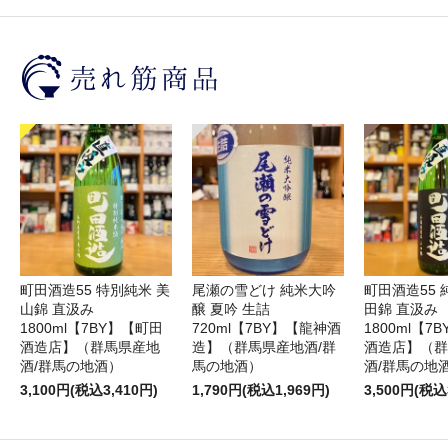
町田酒造55 特別純米 美
尾瀬の雪どけ 純米大吟
町田酒造55 
山錦 直汲み
醸 夏吟 生詰
田錦 直汲み
1800ml【7BY】【町田
720ml【7BY】【龍神酒
1800ml【7
酒造店】（群馬県産地
造】（群馬県産地酒/群
酒造店】（群
酒/群馬の地酒）
馬の地酒）
酒/群馬の地
3,100円(税込3,410円)
1,790円(税込1,969円)
3,500円(税込