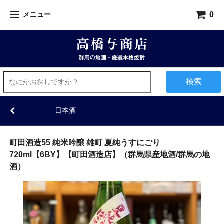
0
メニュー
検索
日本酒
町田酒造55 純米吟醸 雄町 夏純うすにごり
720ml【6BY】【町田酒造店】（群馬県産地酒/群馬の地
酒）