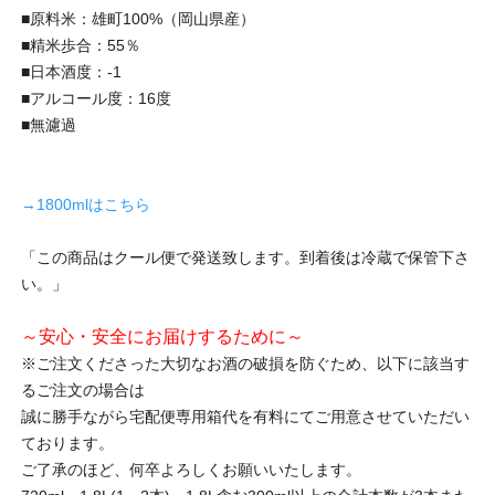
■原料米：雄町100%（岡山県産）
■精米歩合：55％
■日本酒度：-1
■アルコール度：16度
■無濾過
→1800mlはこちら
「この商品はクール便で発送致します。到着後は冷蔵で保管下さ
い。」
～安心・安全にお届けするために～
※ご注文くださった大切なお酒の破損を防ぐため、以下に該当す
るご注文の場合は
誠に勝手ながら宅配便専用箱代を有料にてご用意させていただい
ております。
ご了承のほど、何卒よろしくお願いいたします。