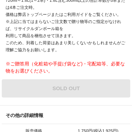
720ml～1.8L(1～2本)・1.8L含む300ml以上の合計本数が3本また
は4本ご注文時。
価格は弊店トップページまたはご利用ガイドをご覧ください。
※上記に当てはまらないご注文数で贈り物等のご指定がなけれ
ば、リサイクルダンボール箱を
利用して商品を梱包させて頂きます。
このため、到着した荷姿はあまり美しくないかもしれませんがご
理解ご協力をお願いします。
※ご贈答用（化粧箱や手提げ袋など)・宅配箱等、必要な
物をお選びください。
SOLD OUT
その他の詳細情報
販売価格
1,750円(税込1,925円)