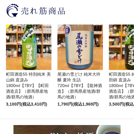
町田酒造55 特別純米 美
尾瀬の雪どけ 純米大吟
町田酒造55 
山錦 直汲み
醸 夏吟 生詰
田錦 直汲み
1800ml【7BY】【町田
720ml【7BY】【龍神酒
1800ml【7
酒造店】（群馬県産地
造】（群馬県産地酒/群
酒造店】（群
酒/群馬の地酒）
馬の地酒）
酒/群馬の地
3,100円(税込3,410円)
1,790円(税込1,969円)
3,500円(税込