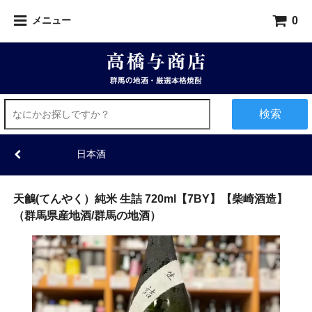
0
メニュー
検索
日本酒
天鸙(てんやく）純米 生詰 720ml【7BY】【柴崎酒造】
（群馬県産地酒/群馬の地酒）