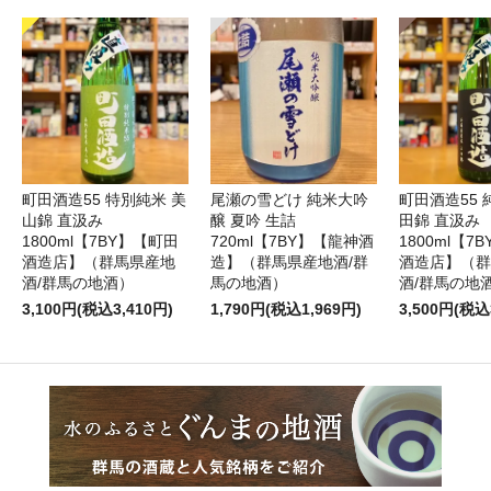
町田酒造55 特別純米 美
尾瀬の雪どけ 純米大吟
町田酒造55 
山錦 直汲み
醸 夏吟 生詰
田錦 直汲み
1800ml【7BY】【町田
720ml【7BY】【龍神酒
1800ml【7
酒造店】（群馬県産地
造】（群馬県産地酒/群
酒造店】（群
酒/群馬の地酒）
馬の地酒）
酒/群馬の地
3,100円(税込3,410円)
1,790円(税込1,969円)
3,500円(税込