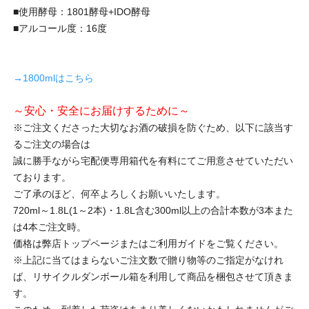
■使用酵母：1801酵母+IDO酵母
■アルコール度：16度
→1800mlはこちら
～安心・安全にお届けするために～
※ご注文くださった大切なお酒の破損を防ぐため、以下に該当す
るご注文の場合は
誠に勝手ながら宅配便専用箱代を有料にてご用意させていただい
ております。
ご了承のほど、何卒よろしくお願いいたします。
720ml～1.8L(1～2本)・1.8L含む300ml以上の合計本数が3本また
は4本ご注文時。
価格は弊店トップページまたはご利用ガイドをご覧ください。
※上記に当てはまらないご注文数で贈り物等のご指定がなけれ
ば、リサイクルダンボール箱を利用して商品を梱包させて頂きま
す。