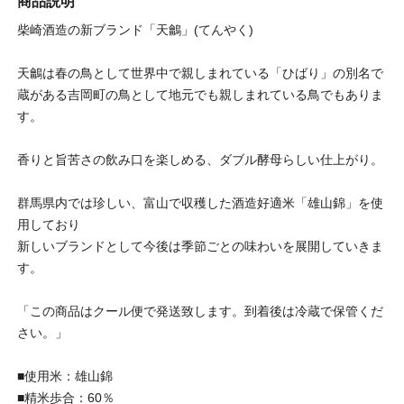
商品説明
柴崎酒造の新ブランド「天鸙」(てんやく)
天鸙は春の鳥として世界中で親しまれている「ひばり」の別名で
蔵がある吉岡町の鳥として地元でも親しまれている鳥でもありま
す。
香りと旨苦さの飲み口を楽しめる、ダブル酵母らしい仕上がり。
群馬県内では珍しい、富山で収穫した酒造好適米「雄山錦」を使
用しており
新しいブランドとして今後は季節ごとの味わいを展開していきま
す。
「この商品はクール便で発送致します。到着後は冷蔵で保管くだ
さい。」
■使用米：雄山錦
■精米歩合：60％