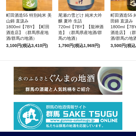
町田酒造55 特別純米 美
尾瀬の雪どけ 純米大吟
町田酒造55 
山錦 直汲み
醸 夏吟 生詰
田錦 直汲み
1800ml【7BY】【町田
720ml【7BY】【龍神酒
1800ml【7
酒造店】（群馬県産地
造】（群馬県産地酒/群
酒造店】（群
酒/群馬の地酒）
馬の地酒）
酒/群馬の地
3,100円(税込3,410円)
1,790円(税込1,969円)
3,500円(税込