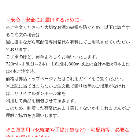
～安心・安全にお届けするために～
※ご注文くださった大切なお酒の破損を防ぐため、以下に該当す
るご注文の場合は
誠に勝手ながら宅配便専用箱代を有料にてご用意させていただい
ております。
ご了承のほど、何卒よろしくお願いいたします。
720ml～1.8L(1～2本)・1.8L含む300ml以上の合計本数が3本また
は4本ご注文時。
価格は弊店トップページまたはご利用ガイドをご覧ください。
※上記に当てはまらないご注文数で贈り物等のご指定がなけれ
ば、リサイクルダンボール箱を
利用して商品を梱包させて頂きます。
このため、到着した荷姿はあまり美しくないかもしれませんがご
理解ご協力をお願いします。
※ご贈答用（化粧箱や手提げ袋など)・宅配箱等、必要な