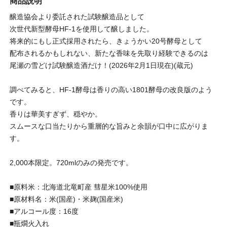
商品説明
醸造協会より委託された試験醸造品として
次世代新型酵母HF-1を使用して醸しました。
将来的にもし正式採用されたら、きょうかい20号酵母として
配布されるかもしれない、新たな香味を先取り経験できるのは
尾瀬の雪どけ試験醸造酒だけ！(2026年2月1日現在)(蔵元)
調べてみると、HF-1酵母は香りの高い1801酵母の改良版のよう
です。
香りは華美すぎず、穏やか。
スムースな口当たりから重層的な旨みと余韻が口中に広がりま
す。
2,000本限定。720mlのみの発売です。
■原料米：北海道北竜町産 彗星米100%使用
■原材料名：米(国産)・米麹(国産米)
■アルコール度：16度
■瓶燗火入れ