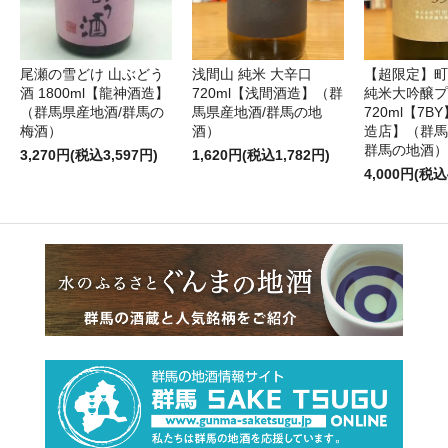
尾瀬の雪どけ 山ぶどう
浅間山 純米 大辛口
【超限定】町
酒 1800ml【龍神酒造】
720ml【浅間酒造】（群
純米大吟醸プ
（群馬県産地酒/群馬の
馬県産地酒/群馬の地
720ml【7
梅酒）
酒）
造店】（群馬
群馬の地酒）
3,270円(税込3,597円)
1,620円(税込1,782円)
4,000円(税込