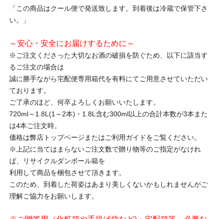
「この商品はクール便で発送致します。到着後は冷蔵で保管下さ
い。」
～安心・安全にお届けするために～
※ご注文くださった大切なお酒の破損を防ぐため、以下に該当す
るご注文の場合は
誠に勝手ながら宅配便専用箱代を有料にてご用意させていただい
ております。
ご了承のほど、何卒よろしくお願いいたします。
720ml～1.8L(1～2本)・1.8L含む300ml以上の合計本数が3本また
は4本ご注文時。
価格は弊店トップページまたはご利用ガイドをご覧ください。
※上記に当てはまらないご注文数で贈り物等のご指定がなけれ
ば、リサイクルダンボール箱を
利用して商品を梱包させて頂きます。
このため、到着した荷姿はあまり美しくないかもしれませんがご
理解ご協力をお願いします。