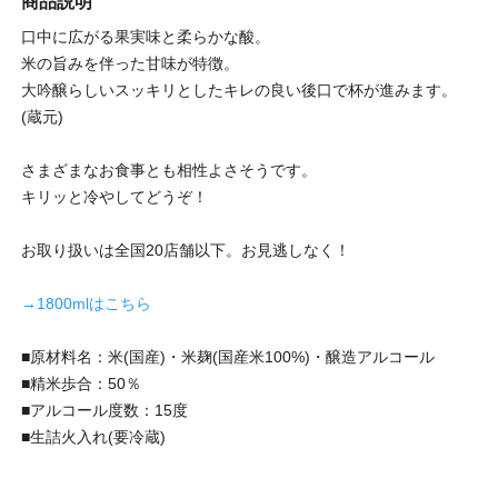
商品説明
口中に広がる果実味と柔らかな酸。
米の旨みを伴った甘味が特徴。
大吟醸らしいスッキリとしたキレの良い後口で杯が進みます。
(蔵元)
さまざまなお食事とも相性よさそうです。
キリッと冷やしてどうぞ！
お取り扱いは全国20店舗以下。お見逃しなく！
→1800mlはこちら
■原材料名：米(国産)・米麹(国産米100%)・醸造アルコール
■精米歩合：50％
■アルコール度数：15度
■生詰火入れ(要冷蔵)