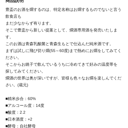
商品説明
豊盃のお酒を燗するのは、特定名称はお燗するものでないと言う
飲食店も
まだ少なからず有ります。
そこで豊盃から新しい提案として、燗酒専用酒を発売いたしま
す。
このお酒は青森乳酸菌と青森生もとで仕込んだ純米酒です。
まずは試しに飛び切り燗(55～60度)まで熱めにお燗をしてみてく
ださい。
そこからお銚子で飲んでいるうちに冷めてきて好みの温度帯を
探してみてください。
燗酒の世界は奥が深いですが、皆様も色々なお燗を楽しんでくだ
さい。(蔵元)
■精米歩合：60%
■アルコール度：14度
■酸度：2.2
■日本酒度：+2
■酵母：自社酵母