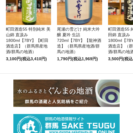
町田酒造55 特別純米 美
尾瀬の雪どけ 純米大吟
町田酒造55 
山錦 直汲み
醸 夏吟 生詰
田錦 直汲み
1800ml【7BY】【町田
720ml【7BY】【龍神酒
1800ml【7
酒造店】（群馬県産地
造】（群馬県産地酒/群
酒造店】（群
酒/群馬の地酒）
馬の地酒）
酒/群馬の地
3,100円(税込3,410円)
1,790円(税込1,969円)
3,500円(税込