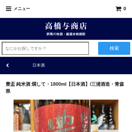
0
メニュー
検索
日本酒
豊盃 純米酒 燗して・1800ml【日本酒】/三浦酒造・青森
県