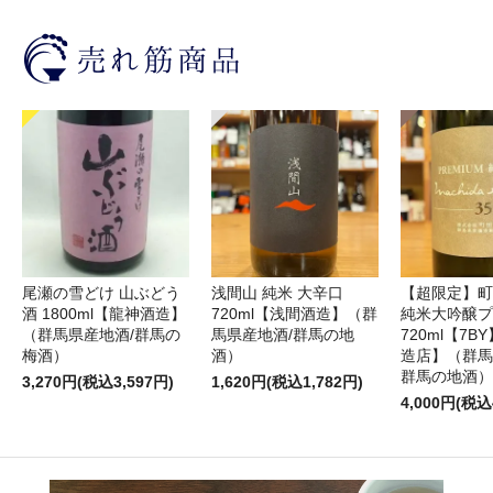
尾瀬の雪どけ 山ぶどう
浅間山 純米 大辛口
【超限定】町
酒 1800ml【龍神酒造】
720ml【浅間酒造】（群
純米大吟醸プ
（群馬県産地酒/群馬の
馬県産地酒/群馬の地
720ml【7
梅酒）
酒）
造店】（群馬
群馬の地酒）
3,270円(税込3,597円)
1,620円(税込1,782円)
4,000円(税込