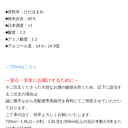
■原料米：ひだほまれ
■精米歩合：60％
■日本酒度：+2
■酸度：1.2
■アミノ酸度：1.1
■アルコール度：14.0～14.9度
→720mlはこちら
～安心・安全にお届けするために～
※ご注文くださった大切なお酒の破損を防ぐため、以下に該当す
るご注文の場合は
誠に勝手ながら宅配便専用箱代を有料にてご用意させていただい
ております。
ご了承のほど、何卒よろしくお願いいたします。
720ml～1.8L(1～2本)・1.8L含む300ml以上の合計本数が3本また