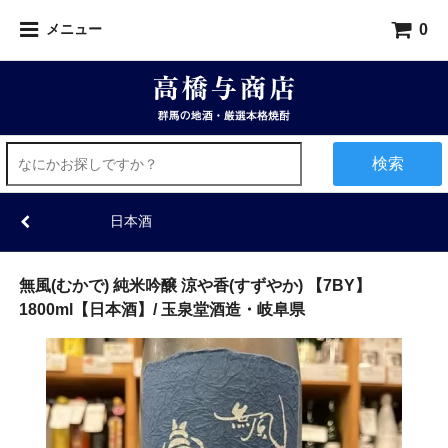
0
メニュー
検索
日本酒
無風(むかで) 純米吟醸 涼や香(すずやか) 【7BY】
1800ml【日本酒】/ 玉泉堂酒造・岐阜県