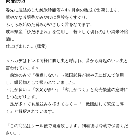
商品説明
春先に瓶詰めした純米吟醸酒を4ヶ月余の熟成で出荷します。
華やかな吟醸香がみやびに鼻腔をくすぐり、
ふくらみ始めた旨みがやさしく舌をなでます。
岐阜県産「ひだほまれ」を使用し、若々しく切れのよい純米吟醸
酒に
仕上げました。(蔵元)
＜ムカデはトンボ同様に勝ち虫と呼ばれ、昔から縁起のいい虫と
言われています＞
・前進のみで『後退しない』→戦国武将が旗や兜に好んで使用
し、縁起物として扱われていました。
・足が多い→『客足が多い』『客足がつく』と商売繁盛の意味に
もつながります。
・足が多くても足並みを揃えて歩く→『一致団結して繁栄に導
く』と解釈されています。
「この商品はクール便で発送致します。到着後は冷蔵で保管くだ
さい。」