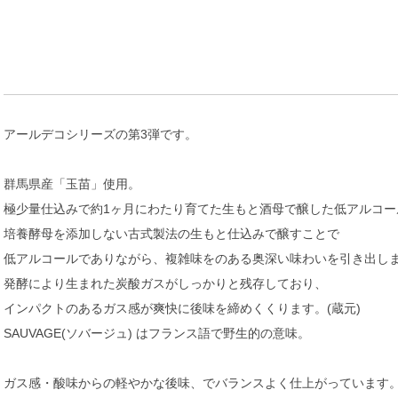
アールデコシリーズの第3弾です。
群馬県産「玉苗」使用。
極少量仕込みで約1ヶ月にわたり育てた生もと酒母で醸した低アルコー
培養酵母を添加しない古式製法の生もと仕込みで醸すことで
低アルコールでありながら、複雑味をのある奥深い味わいを引き出し
発酵により生まれた炭酸ガスがしっかりと残存しており、
インパクトのあるガス感が爽快に後味を締めくくります。(蔵元)
SAUVAGE(ソバージュ) はフランス語で野生的の意味。
ガス感・酸味からの軽やかな後味、でバランスよく仕上がっています