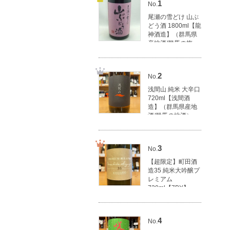
1
No.
尾瀬の雪どけ 山ぶ
どう酒 1800ml【龍
神酒造】（群馬県
産地酒/群馬の梅
酒）
3,270円(税込3,597
円)
2
No.
浅間山 純米 大辛口
720ml【浅間酒
造】（群馬県産地
酒/群馬の地酒）
1,620円(税込1,782
円)
3
No.
【超限定】町田酒
造35 純米大吟醸プ
レミアム
720ml【7BY】
【町田酒造店】
（群馬県産地酒/群
馬の地酒）
4
No.
4,000円(税込4,400