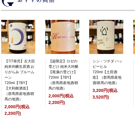
【7/7発売】左大臣
【超限定】ロゼの
シン・ツチダ ハッ
純米吟醸生原酒 お
雪どけ 純米大吟醸
ピーヒル
りがらみ ブルーム
【尾瀬の雪どけ】
720ml【土田酒
ーン
720ml【7BY】
造】（群馬県産地
720ml【7BY】
（群馬県産地酒/群
酒/群馬の地酒）
【大利根酒造】
馬の地酒）
3,200円(税込
（群馬県産地酒/群
2,000円(税込
3,520円)
馬の地酒）
2,200円)
2,000円(税込
2,200円)