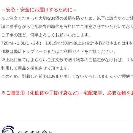
～安心・安全にお届けするために～
※ご注文くださった大切なお酒の破損を防ぐため、以下に該当するご
誠に勝手ながら宅配便専用箱代を有料にてご用意させていただいてお
ご了承のほど、何卒よろしくお願いいたします。
720ml～1.8L(1～2本)・1.8L含む300ml以上の合計本数が3本または
価格は弊店トップページまたはご利用ガイドをご覧ください。
※上記に当てはまらないご注文数で贈り物等のご指定がなければ、リ
利用して商品を梱包させて頂きます。
このため、到着した荷姿はあまり美しくないかもしれませんがご理解
※ご贈答用（化粧箱や手提げ袋など)・宅配箱等、必要な物を