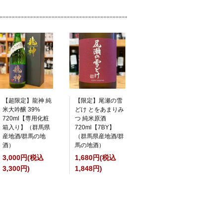
【超限定】龍神 純
【限定】尾瀬の雪
米大吟醸 39%
どけ とをあまりみ
720ml【専用化粧
つ 純米原酒
箱入り】（群馬県
720ml【7BY】
産地酒/群馬の地
（群馬県産地酒/群
酒）
馬の地酒）
3,000円(税込
1,680円(税込
3,300円)
1,848円)