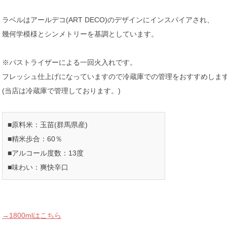
ラベルはアールデコ(ART DECO)のデザインにインスパイアされ、
幾何学模様とシンメトリーを基調としています。
※パストライザーによる一回火入れです。
フレッシュ仕上げになっていますので冷蔵庫での管理をおすすめしま
(当店は冷蔵庫で管理しております。)
■原料米：玉苗(群馬県産)
■精米歩合：60％
■アルコール度数：13度
■味わい：爽快辛口
→1800mlはこちら