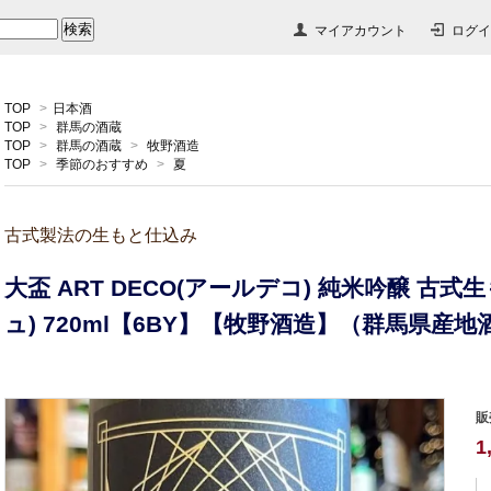
マイアカウント
ログイ
TOP
>
日本酒
TOP
>
群馬の酒蔵
TOP
>
群馬の酒蔵
>
牧野酒造
TOP
>
季節のおすすめ
>
夏
古式製法の生もと仕込み
大盃 ART DECO(アールデコ) 純米吟醸 古式
ュ) 720ml【6BY】【牧野酒造】（群馬県産地
販
1