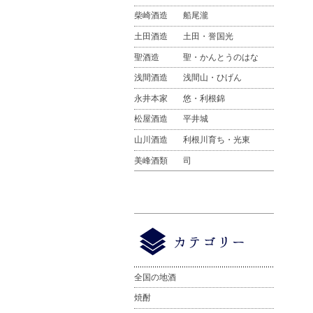
柴崎酒造
船尾瀧
土田酒造
土田・誉国光
聖酒造
聖・かんとうのはな
浅間酒造
浅間山・ひげん
永井本家
悠・利根錦
松屋酒造
平井城
山川酒造
利根川育ち・光東
美峰酒類
司
全国の地酒
焼酎