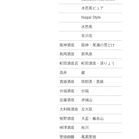
水芭蕉ピュア
Nagai Style
水芭蕉
谷川岳
龍神酒造
龍神・尾瀬の雪どけ
島岡酒造
群馬泉
町田酒造店
町田酒造・清りょう
高井
巖
貴娘酒造
咲耶美・貴娘
分福酒造
分福
近藤酒造
赤城山
大利根酒造
左大臣
牧野酒造
大盃・榛名山
栁澤酒造
桂川
聖徳銘醸
鳳凰聖徳