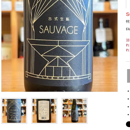
S
特
F
法
れ
れ