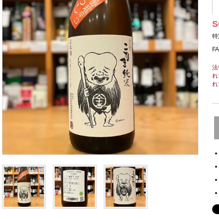
S
特
F
法
れ
れ