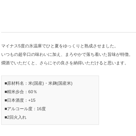
マイナス5度の氷温庫でひと夏をゆっくりと熟成させました。
いつもの超辛口の味わいに加え、まろやかで落ち着いた旨味が特徴。
燗酒でいただくと、さらにその良さを納得いただけると思います。
■原材料名：米(国産)・米麹(国産米)
■精米歩合：60％
■日本酒度：+15
■アルコール度：16度
■2回火入れ