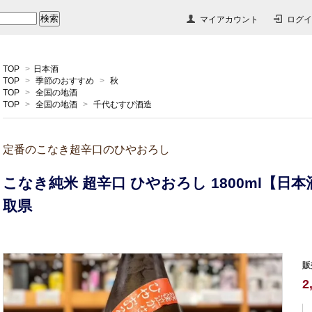
マイアカウント
ログイ
TOP
>
日本酒
TOP
>
季節のおすすめ
>
秋
TOP
>
全国の地酒
TOP
>
全国の地酒
>
千代むすび酒造
定番のこなき超辛口のひやおろし
こなき純米 超辛口 ひやおろし 1800ml【日
取県
販
2