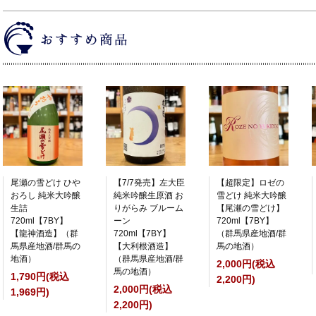
尾瀬の雪どけ ひや
【7/7発売】左大臣
【超限定】ロゼの
おろし 純米大吟醸
純米吟醸生原酒 お
雪どけ 純米大吟醸
生詰
りがらみ ブルーム
【尾瀬の雪どけ】
720ml【7BY】
ーン
720ml【7BY】
【龍神酒造】（群
720ml【7BY】
（群馬県産地酒/群
馬県産地酒/群馬の
【大利根酒造】
馬の地酒）
地酒）
（群馬県産地酒/群
2,000円(税込
馬の地酒）
1,790円(税込
2,200円)
2,000円(税込
1,969円)
2,200円)