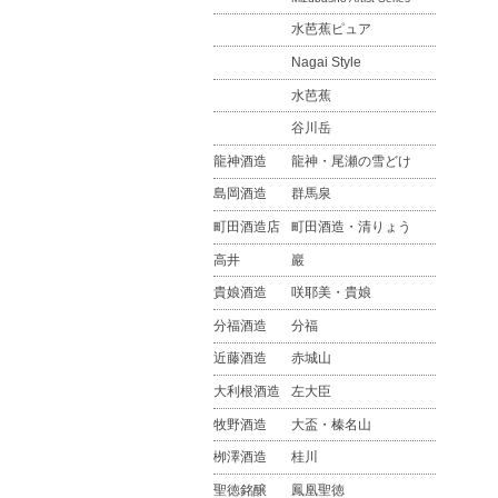
水芭蕉ピュア
Nagai Style
水芭蕉
谷川岳
龍神酒造
龍神・尾瀬の雪どけ
島岡酒造
群馬泉
町田酒造店
町田酒造・清りょう
高井
巖
貴娘酒造
咲耶美・貴娘
分福酒造
分福
近藤酒造
赤城山
大利根酒造
左大臣
牧野酒造
大盃・榛名山
栁澤酒造
桂川
聖徳銘醸
鳳凰聖徳