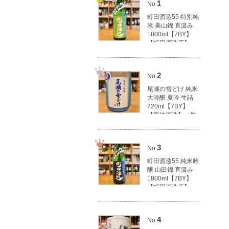
1
No.
町田酒造55 特別純
米 美山錦 直汲み
1800ml【7BY】
【町田酒造店】
（群馬県産地酒/群
馬の地酒）
3,100円(税込3,410
2
No.
円)
尾瀬の雪どけ 純米
大吟醸 夏吟 生詰
720ml【7BY】
【龍神酒造】（群
馬県産地酒/群馬の
地酒）
1,790円(税込1,969
3
No.
円)
町田酒造55 純米吟
醸 山田錦 直汲み
1800ml【7BY】
【町田酒造店】
（群馬県産地酒/群
馬の地酒）
3,500円(税込3,850
4
No.
円)