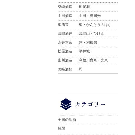
柴崎酒造
船尾瀧
土田酒造
土田・誉国光
聖酒造
聖・かんとうのはな
浅間酒造
浅間山・ひげん
永井本家
悠・利根錦
松屋酒造
平井城
山川酒造
利根川育ち・光東
美峰酒類
司
全国の地酒
焼酎