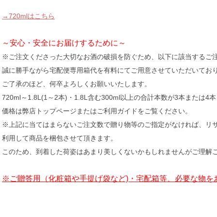
→720mlはこちら
～安心・安全にお届けするために～
※ご注文くださった大切なお酒の破損を防ぐため、以下に該当するご
誠に勝手ながら宅配便専用箱代を有料にてご用意させていただいてお
ご了承のほど、何卒よろしくお願いいたします。
720ml～1.8L(1～2本)・1.8L含む300ml以上の合計本数が3本または
価格は弊店トップページまたはご利用ガイドをご覧ください。
※上記に当てはまらないご注文数で贈り物等のご指定がなければ、リ
利用して商品を梱包させて頂きます。
このため、到着した荷姿はあまり美しくないかもしれませんがご理解
※ご贈答用（化粧箱や手提げ袋など)・宅配箱等、必要な物を