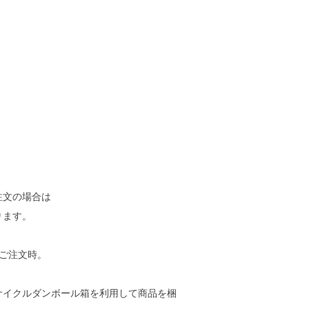
」
注文の場合は
ります。
4本ご注文時。
サイクルダンボール箱を利用して商品を梱