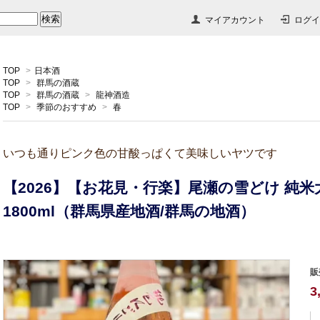
マイアカウント
ログイ
TOP
>
日本酒
TOP
>
群馬の酒蔵
TOP
>
群馬の酒蔵
>
龍神酒造
TOP
>
季節のおすすめ
>
春
いつも通りピンク色の甘酸っぱくて美味しいヤツです
【2026】【お花見・行楽】尾瀬の雪どけ 純米
1800ml（群馬県産地酒/群馬の地酒）
販
3