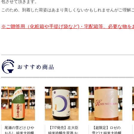
包させて頂きます。
このため、到着した荷姿はあまり美しくないかもしれませんがご理解
※ご贈答用（化粧箱や手提げ袋など)・宅配箱等、必要な物を
尾瀬の雪どけ ひや
【7/7発売】左大臣
【超限定】ロゼの
おろし 純米大吟醸
純米吟醸生原酒 お
雪どけ 純米大吟醸