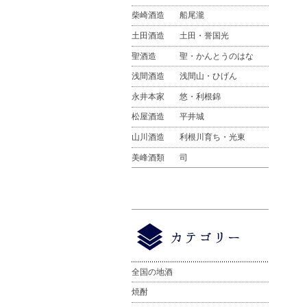
柴崎酒造
船尾瀧
土田酒造
土田・誉国光
聖酒造
聖・かんとうのはな
浅間酒造
浅間山・ひげん
永井本家
悠・利根錦
松屋酒造
平井城
山川酒造
利根川育ち・光東
美峰酒類
司
全国の地酒
焼酎