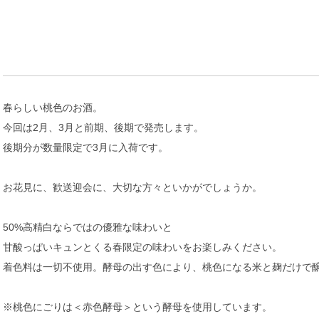
春らしい桃色のお酒。
今回は2月、3月と前期、後期で発売します。
後期分が数量限定で3月に入荷です。
お花見に、歓送迎会に、大切な方々といかがでしょうか。
50%高精白ならではの優雅な味わいと
甘酸っぱいキュンとくる春限定の味わいをお楽しみください。
着色料は一切不使用。酵母の出す色により、桃色になる米と麹だけで
※桃色にごりは＜赤色酵母＞という酵母を使用しています。