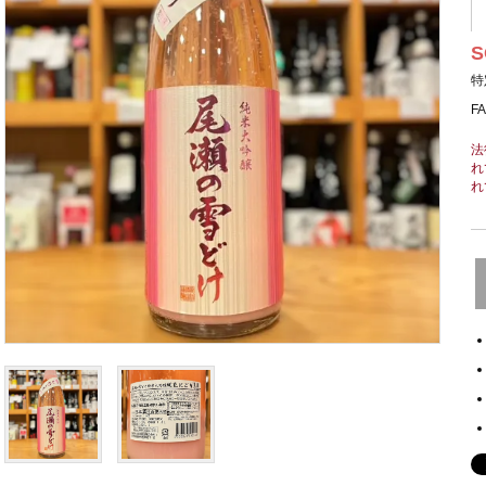
S
特
F
法
れ
れ