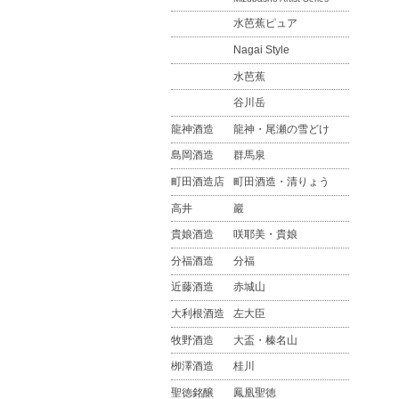
水芭蕉ピュア
Nagai Style
水芭蕉
谷川岳
龍神酒造
龍神・尾瀬の雪どけ
島岡酒造
群馬泉
町田酒造店
町田酒造・清りょう
高井
巖
貴娘酒造
咲耶美・貴娘
分福酒造
分福
近藤酒造
赤城山
大利根酒造
左大臣
牧野酒造
大盃・榛名山
栁澤酒造
桂川
聖徳銘醸
鳳凰聖徳