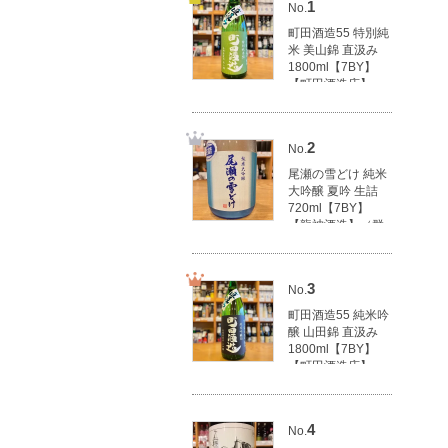
1
No.
町田酒造55 特別純
米 美山錦 直汲み
1800ml【7BY】
【町田酒造店】
（群馬県産地酒/群
馬の地酒）
3,100円(税込3,410
2
No.
円)
尾瀬の雪どけ 純米
大吟醸 夏吟 生詰
720ml【7BY】
【龍神酒造】（群
馬県産地酒/群馬の
地酒）
1,790円(税込1,969
3
No.
円)
町田酒造55 純米吟
醸 山田錦 直汲み
1800ml【7BY】
【町田酒造店】
（群馬県産地酒/群
馬の地酒）
3,500円(税込3,850
4
No.
円)