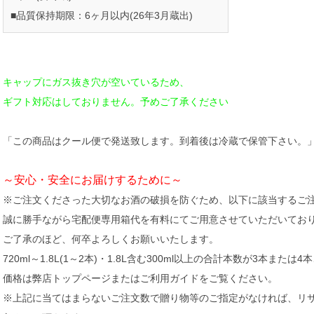
■品質保持期限：6ヶ月以内(26年3月蔵出)
キャップにガス抜き穴が空いているため、
ギフト対応はしておりません。予めご了承ください
「この商品はクール便で発送致します。到着後は冷蔵で保管下さい。
～安心・安全にお届けするために～
※ご注文くださった大切なお酒の破損を防ぐため、以下に該当するご
誠に勝手ながら宅配便専用箱代を有料にてご用意させていただいてお
ご了承のほど、何卒よろしくお願いいたします。
720ml～1.8L(1～2本)・1.8L含む300ml以上の合計本数が3本または
価格は弊店トップページまたはご利用ガイドをご覧ください。
※上記に当てはまらないご注文数で贈り物等のご指定がなければ、リ