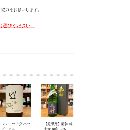
ご協力をお願いします。
お選びください。
シン・ツチダ ハッ
【超限定】龍神 純
ピーヒル
米大吟醸 39%