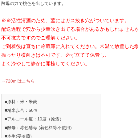
酵母の力で桃色を出しています。
※※活性清酒のため、蓋にはガス抜き穴がついています。
配送過程で穴から少量吹き出てる場合があるかもしれません
不可抗力ですのでご理解ください。
ご到着後は直ちに冷蔵庫に入れてください。常温で放置した
振ったり横向きは不可です。必ず立てて保管し、
よく冷やして静かに開栓してください。
→720mlはこちら
■原料：米・米麹
■精米歩合：50％
■アルコール度：10度（原酒）
■酵母：赤色酵母 (着色料等不使用)
■本生(要冷蔵)