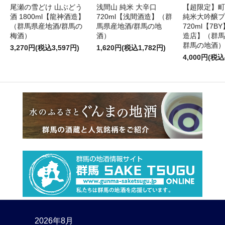
尾瀬の雪どけ 山ぶどう
浅間山 純米 大辛口
【超限定】町
酒 1800ml【龍神酒造】
720ml【浅間酒造】（群
純米大吟醸プ
（群馬県産地酒/群馬の
馬県産地酒/群馬の地
720ml【7
梅酒）
酒）
造店】（群馬
群馬の地酒）
3,270円(税込3,597円)
1,620円(税込1,782円)
4,000円(税込
2026年8月