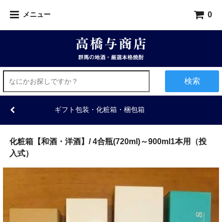
0
メニュー
検索
ギフト包装・化粧箱・梱包箱
化粧箱【和酒・洋酒】/ 4合瓶(720ml)～900ml1本用（投
入式）