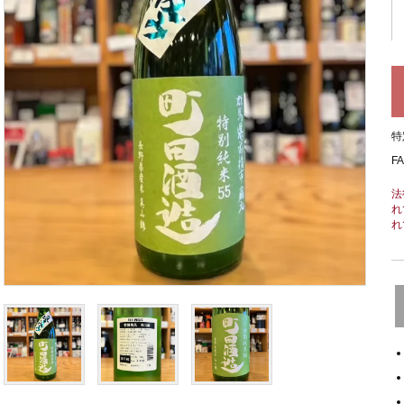
特
F
法
れ
れ