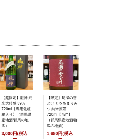
【超限定】龍神 純
【限定】尾瀬の雪
米大吟醸 39%
どけ とをあまりみ
720ml【専用化粧
つ 純米原酒
箱入り】（群馬県
720ml【7BY】
産地酒/群馬の地
（群馬県産地酒/群
酒）
馬の地酒）
3,000円(税込
1,680円(税込