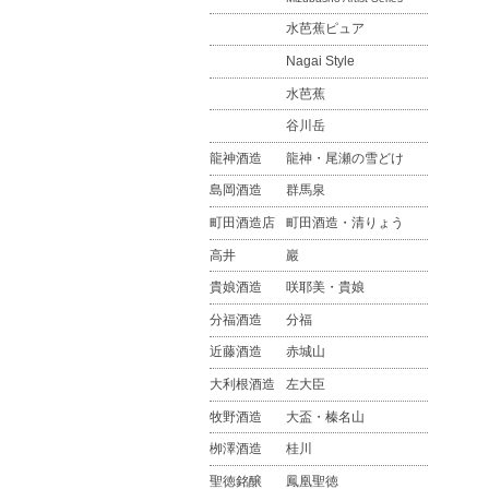
水芭蕉ピュア
Nagai Style
水芭蕉
谷川岳
龍神酒造
龍神・尾瀬の雪どけ
島岡酒造
群馬泉
町田酒造店
町田酒造・清りょう
高井
巖
貴娘酒造
咲耶美・貴娘
分福酒造
分福
近藤酒造
赤城山
大利根酒造
左大臣
牧野酒造
大盃・榛名山
栁澤酒造
桂川
聖徳銘醸
鳳凰聖徳