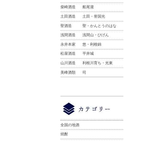
柴崎酒造
船尾瀧
土田酒造
土田・誉国光
聖酒造
聖・かんとうのはな
浅間酒造
浅間山・ひげん
永井本家
悠・利根錦
松屋酒造
平井城
山川酒造
利根川育ち・光東
美峰酒類
司
全国の地酒
焼酎