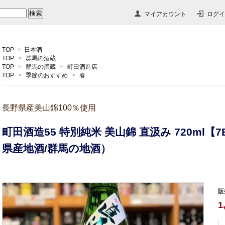
マイアカウント
ログイ
TOP
>
日本酒
TOP
>
群馬の酒蔵
TOP
>
群馬の酒蔵
>
町田酒造店
TOP
>
季節のおすすめ
>
春
長野県産美山錦100％使用
町田酒造55 特別純米 美山錦 直汲み 720ml
県産地酒/群馬の地酒）
販
1