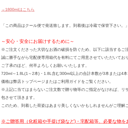
→1800mlはこちら
「この商品はクール便で発送致します。到着後は冷蔵で保管下さい。
～安心・安全にお届けするために～
※ご注文くださった大切なお酒の破損を防ぐため、以下に該当するご
誠に勝手ながら宅配便専用箱代を有料にてご用意させていただいてお
ご了承のほど、何卒よろしくお願いいたします。
720ml～1.8L(1～2本)・1.8L含む300ml以上の合計本数が3本または
価格は弊店トップページまたはご利用ガイドをご覧ください。
※上記に当てはまらないご注文数で贈り物等のご指定がなければ、リ
包させて頂きます。
このため、到着した荷姿はあまり美しくないかもしれませんがご理解
※ご贈答用（化粧箱や手提げ袋など)・宅配箱等、必要な物を