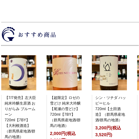
【7/7発売】左大臣
【超限定】ロゼの
シン・ツチダ ハッ
純米吟醸生原酒 お
雪どけ 純米大吟醸
ピーヒル
りがらみ ブルーム
【尾瀬の雪どけ】
720ml【土田酒
ーン
720ml【7BY】
造】（群馬県産地
720ml【7BY】
（群馬県産地酒/群
酒/群馬の地酒）
【大利根酒造】
馬の地酒）
3,200円(税込
（群馬県産地酒/群
2,000円(税込
3,520円)
馬の地酒）