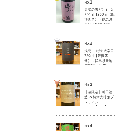
1
No.
尾瀬の雪どけ 山ぶ
どう酒 1800ml【龍
神酒造】（群馬県
産地酒/群馬の梅
酒）
3,270円(税込3,597
円)
2
No.
浅間山 純米 大辛口
720ml【浅間酒
造】（群馬県産地
酒/群馬の地酒）
1,620円(税込1,782
円)
3
No.
【超限定】町田酒
造35 純米大吟醸プ
レミアム
720ml【7BY】
【町田酒造店】
（群馬県産地酒/群
馬の地酒）
4
No.
4,000円(税込4,400