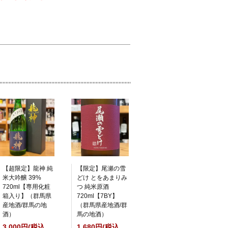
【超限定】龍神 純
【限定】尾瀬の雪
米大吟醸 39%
どけ とをあまりみ
720ml【専用化粧
つ 純米原酒
箱入り】（群馬県
720ml【7BY】
産地酒/群馬の地
（群馬県産地酒/群
酒）
馬の地酒）
3,000円(税込
1,680円(税込