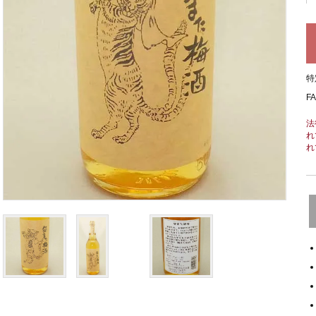
特
F
法
れ
れ