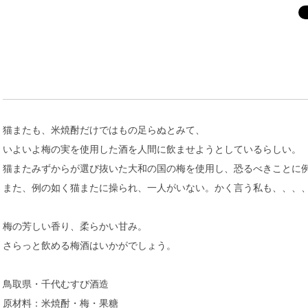
猫またも、米焼酎だけではもの足らぬとみて、
いよいよ梅の実を使用した酒を人間に飲ませようとしているらしい。
猫またみずからが選び抜いた大和の国の梅を使用し、恐るべきことに
また、例の如く猫またに操られ、一人がいない。かく言う私も、、、、
梅の芳しい香り、柔らかい甘み。
さらっと飲める梅酒はいかがでしょう。
鳥取県・千代むすび酒造
原材料：米焼酎・梅・果糖