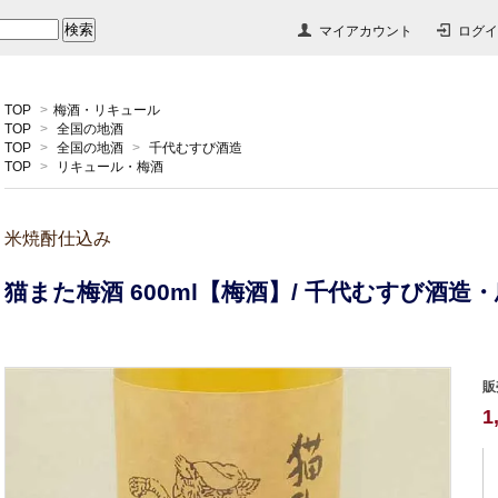
マイアカウント
ログイ
TOP
>
梅酒・リキュール
TOP
>
全国の地酒
TOP
>
全国の地酒
>
千代むすび酒造
TOP
>
リキュール・梅酒
米焼酎仕込み
猫また梅酒 600ml【梅酒】/ 千代むすび酒造
販
1