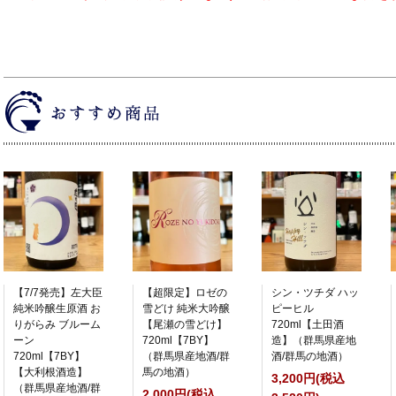
【7/7発売】左大臣
【超限定】ロゼの
シン・ツチダ ハッ
純米吟醸生原酒 お
雪どけ 純米大吟醸
ピーヒル
りがらみ ブルーム
【尾瀬の雪どけ】
720ml【土田酒
ーン
720ml【7BY】
造】（群馬県産地
720ml【7BY】
（群馬県産地酒/群
酒/群馬の地酒）
【大利根酒造】
馬の地酒）
3,200円(税込
（群馬県産地酒/群
2,000円(税込