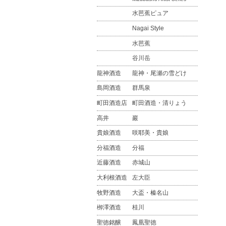
水芭蕉ピュア
Nagai Style
水芭蕉
谷川岳
龍神酒造
龍神・尾瀬の雪どけ
島岡酒造
群馬泉
町田酒造店
町田酒造・清りょう
高井
巖
貴娘酒造
咲耶美・貴娘
分福酒造
分福
近藤酒造
赤城山
大利根酒造
左大臣
牧野酒造
大盃・榛名山
栁澤酒造
桂川
聖徳銘醸
鳳凰聖徳