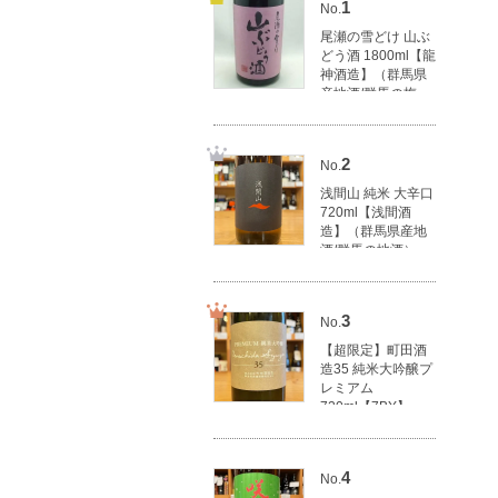
1
No.
尾瀬の雪どけ 山ぶ
どう酒 1800ml【龍
神酒造】（群馬県
産地酒/群馬の梅
酒）
3,270円(税込3,597
円)
2
No.
浅間山 純米 大辛口
720ml【浅間酒
造】（群馬県産地
酒/群馬の地酒）
1,620円(税込1,782
円)
3
No.
【超限定】町田酒
造35 純米大吟醸プ
レミアム
720ml【7BY】
【町田酒造店】
（群馬県産地酒/群
馬の地酒）
4
No.
4,000円(税込4,400