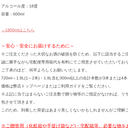
アルコール度：18度
容量：600ml
→1800mlはこちら
～安心・安全にお届けするために～
※ご注文くださった大切なお酒の破損を防ぐため、以下に該当するご
誠に勝手ながら宅配便専用箱代を有料にてご用意させていただいてお
ご了承のほど、何卒よろしくお願いいたします。
720ml～1.8L(1～2本)・1.8L含む300ml以上の合計本数が3本または
価格は弊店トップページまたはご利用ガイドをご覧ください。
※上記に当てはまらないご注文数で贈り物等のご指定がなければ、リ
包させて頂きます。
このため、到着した荷姿はあまり美しくないかもしれませんがご理解
※ご贈答用（化粧箱や手提げ袋など)・宅配箱等、必要な物を