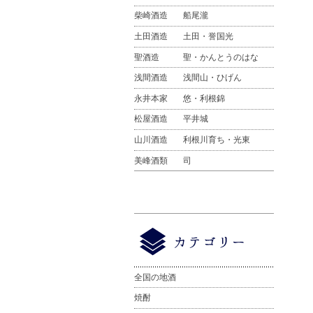
柴崎酒造
船尾瀧
土田酒造
土田・誉国光
聖酒造
聖・かんとうのはな
浅間酒造
浅間山・ひげん
永井本家
悠・利根錦
松屋酒造
平井城
山川酒造
利根川育ち・光東
美峰酒類
司
全国の地酒
焼酎