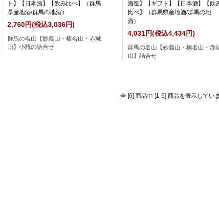
ト】【日本酒】【飲み比べ】（群馬
酒造】【ギフト】【日本酒】【飲
県産地酒/群馬の地酒）
比べ】（群馬県産地酒/群馬の地
酒）
2,760円(税込3,036円)
4,031円(税込4,434円)
群馬の名山【妙義山・榛名山・赤城
山】小瓶の詰合せ
群馬の名山【妙義山・榛名山・赤
山】詰合せ
全 [6] 商品中 [1-6] 商品を表示してい