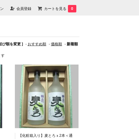
ン
会員登録
カートを見る
0
 並び順を変更 ]
-
おすすめ順
-
価格順
-
新着順
ます
【化粧箱入り】麦とろｘ2本＜通