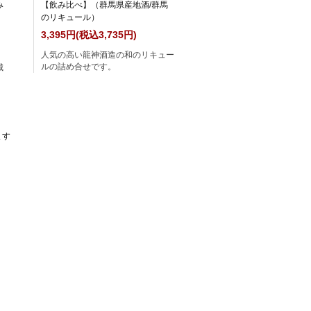
み
【飲み比べ】（群馬県産地酒/群馬
のリキュール）
3,395円(税込3,735円)
人気の高い龍神酒造の和のリキュー
ルの詰め合せです。
城
ます