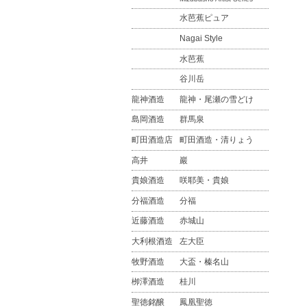
水芭蕉ピュア
Nagai Style
水芭蕉
谷川岳
龍神酒造
龍神・尾瀬の雪どけ
島岡酒造
群馬泉
町田酒造店
町田酒造・清りょう
高井
巖
貴娘酒造
咲耶美・貴娘
分福酒造
分福
近藤酒造
赤城山
大利根酒造
左大臣
牧野酒造
大盃・榛名山
栁澤酒造
桂川
聖徳銘醸
鳳凰聖徳