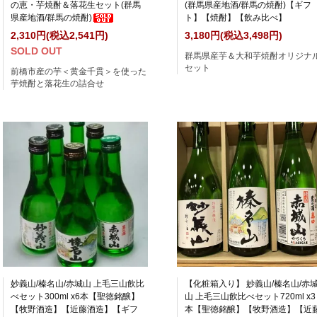
の恵・芋焼酎＆落花生セット(群馬
(群馬県産地酒/群馬の焼酎)【ギフ
県産地酒/群馬の焼酎)
ト】【焼酎】【飲み比べ】
2,310円(税込2,541円)
3,180円(税込3,498円)
SOLD OUT
群馬県産芋＆大和芋焼酎オリジナ
セット
前橋市産の芋＜黄金千貫＞を使った
芋焼酎と落花生の詰合せ
妙義山/榛名山/赤城山 上毛三山飲比
【化粧箱入り】 妙義山/榛名山/赤
べセット300ml x6本【聖徳銘醸】
山 上毛三山飲比べセット720ml x3
【牧野酒造】【近藤酒造】【ギフ
本【聖徳銘醸】【牧野酒造】【近