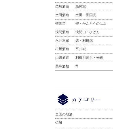
柴崎酒造
船尾瀧
土田酒造
土田・誉国光
聖酒造
聖・かんとうのはな
浅間酒造
浅間山・ひげん
永井本家
悠・利根錦
松屋酒造
平井城
山川酒造
利根川育ち・光東
美峰酒類
司
全国の地酒
焼酎