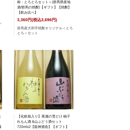
称：とろとろセット＞(群馬県産地
酒/群馬の焼酎)【ギフト】【焼酎】
【飲み比べ】
3,360円(税込3,696円)
ル
群馬産大和芋焼酎オリジナル＜とろ
とろ＞セット
城
【化粧箱入り】尾瀬の雪どけ 柚子
れもん酒 &山ぶどう酒セット
藤
720mlx2【龍神酒造】【ギフト】