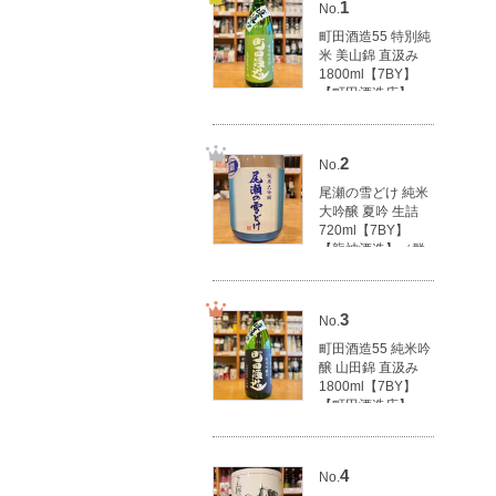
1
No.
町田酒造55 特別純
米 美山錦 直汲み
1800ml【7BY】
【町田酒造店】
（群馬県産地酒/群
馬の地酒）
3,100円(税込3,410
2
No.
円)
尾瀬の雪どけ 純米
大吟醸 夏吟 生詰
720ml【7BY】
【龍神酒造】（群
馬県産地酒/群馬の
地酒）
1,790円(税込1,969
3
No.
円)
町田酒造55 純米吟
醸 山田錦 直汲み
1800ml【7BY】
【町田酒造店】
（群馬県産地酒/群
馬の地酒）
3,500円(税込3,850
4
No.
円)