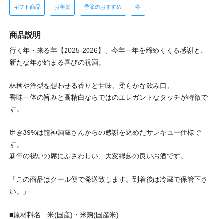
ギフト商品
お年賀
季節のおすすめ
冬
商品説明
行く年・来る年【2025-2026】、今年一年を締めくくる感謝と、
新たな年が始まる喜びの祝酒。
林檎や洋梨を想わせる香りと甘味。柔らかな飲み口。
香味一体の旨みと高精白ならではのエレガントなタッチが特徴で
す。
磨き39%は龍神酒蔵さんからの感謝を込めたサンキュー仕様で
す。
新年の祝いの席にふさわしい、大変縁起の良いお酒です。
「この商品はクール便で発送致します。到着後は冷蔵で保管下さ
い。」
■原材料名：米(国産)・米麹(国産米)