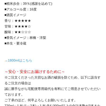
■精米歩合：39％(感謝を込めて)
■アルコール度：16度
■酒質イメージ
香り：★★★★★
甘味：★★★★☆
酸味：★★☆☆☆
■香気イメージ：林檎・洋梨
■本生・要冷蔵
→1800mlはこちら
～安心・安全にお届けするために～
※ご注文くださった大切なお酒の破損を防ぐため、以下に該当す
るご注文の場合は
誠に勝手ながら宅配便専用箱代を有料にてご用意させていただい
ております。
ご了承のほど、何卒よろしくお願いいたします。
720ml～1.8L(1～2本)・1.8L含む300ml以上の合計本数が3本また