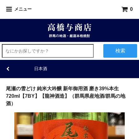
0
メニュー
検索
日本酒
尾瀬の雪どけ 純米大吟醸 新年御用酒 磨き39%本生
720ml【7BY】【龍神酒造】（群馬県産地酒/群馬の地
酒）