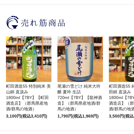
町田酒造55 特別純米 美
尾瀬の雪どけ 純米大吟
町田酒造55 
山錦 直汲み
醸 夏吟 生詰
田錦 直汲み
1800ml【7BY】【町田
720ml【7BY】【龍神酒
1800ml【7
酒造店】（群馬県産地
造】（群馬県産地酒/群
酒造店】（群
酒/群馬の地酒）
馬の地酒）
酒/群馬の地
3,100円(税込3,410円)
1,790円(税込1,969円)
3,500円(税込