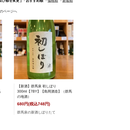
 並び順を変更 ]
-
おすすめ順
-
価格順
-
新着順
のページへ
【新酒】群馬泉 初しぼり
馬
300ml【7BY】【島岡酒造】（群馬
の地酒）
680円(税込748円)
群馬泉の新酒しぼりたて