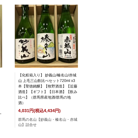
【化粧箱入り】 妙義山/榛名山/赤城
山 上毛三山飲比べセット720ml x3
本【聖徳銘醸】【牧野酒造】【近藤
酒造】【ギフト】【日本酒】【飲み
比べ】（群馬県産地酒/群馬の地
酒）
4,031円(税込4,434円)
ー
群馬の名山【妙義山・榛名山・赤城
山】詰合せ