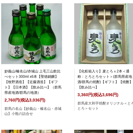
妙義山/榛名山/赤城山 上毛三山飲比
【化粧箱入り】麦とろｘ2本＜通
べセット300ml x6本【聖徳銘醸】
称：とろとろセット＞(群馬県産地
【牧野酒造】【近藤酒造】【ギフ
酒/群馬の焼酎)【ギフト】【焼酎】
ト】【日本酒】【飲み比べ】（群馬
【飲み比べ】
県産地酒/群馬の地酒）
3,360円(税込3,696円)
2,760円(税込3,036円)
群馬産大和芋焼酎オリジナル＜と
とろ＞セット
群馬の名山【妙義山・榛名山・赤城
山】小瓶の詰合せ