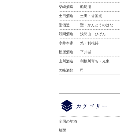
柴崎酒造
船尾瀧
土田酒造
土田・誉国光
聖酒造
聖・かんとうのはな
浅間酒造
浅間山・ひげん
永井本家
悠・利根錦
松屋酒造
平井城
山川酒造
利根川育ち・光東
美峰酒類
司
全国の地酒
焼酎