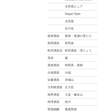
水芭蕉ピュア
Nagai Style
水芭蕉
谷川岳
龍神酒造
龍神・尾瀬の雪どけ
島岡酒造
群馬泉
町田酒造店
町田酒造・清りょう
高井
巖
貴娘酒造
咲耶美・貴娘
分福酒造
分福
近藤酒造
赤城山
大利根酒造
左大臣
牧野酒造
大盃・榛名山
栁澤酒造
桂川
聖徳銘醸
鳳凰聖徳