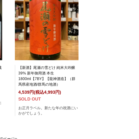
城
【新酒】尾瀬の雪どけ 純米大吟醸
39% 新年御用酒 本生
1800ml【7BY】【龍神酒造】（群
馬県産地酒/群馬の地酒）
4,539円(税込4,993円)
SOLD OUT
た
お正月ラベル。新たな年の祝酒にい
かがでしょう。
のページへ