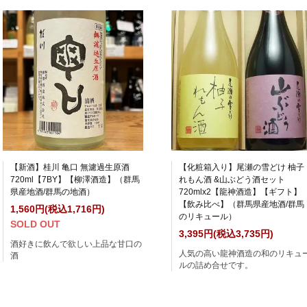
【新酒】桂川 亀口 無濾過生原酒
【化粧箱入り】尾瀬の雪どけ 柚子
720ml【7BY】【柳澤酒造】（群馬
れもん酒 &山ぶどう酒セット
県産地酒/群馬の地酒）
720mlx2【龍神酒造】【ギフト】
【飲み比べ】（群馬県産地酒/群馬
1,560円(税込1,716円)
のリキュール）
SOLD OUT
3,395円(税込3,735円)
酒好きに飲んで欲しい上品な甘口の
人気の高い龍神酒造の和のリキュ
酒
ルの詰め合せです。