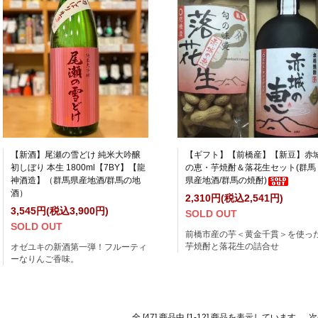
【新酒】尾瀬の雪どけ 純米大吟醸
【ギフト】【前橋産】【新豆】赤
初しぼり 本生 1800ml【7BY】【龍
の恵・芋焼酎＆落花生セット(群馬
神酒造】（群馬県産地酒/群馬の地
県産地酒/群馬の焼酎)
酒）
2,310円(税込2,541円)
3,545円(税込3,900円)
SOLD OUT
SOLD OUT
前橋市産の芋＜黄金千貫＞を使っ
芋焼酎と落花生の詰合せ
オゼユキの新酒第一弾！フルーティ
ーなりんご香味。
全 [47] 商品中 [1-12] 商品を表示しています
次