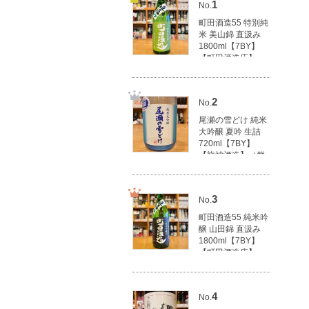
1
No.
町田酒造55 特別純
米 美山錦 直汲み
1800ml【7BY】
【町田酒造店】
（群馬県産地酒/群
馬の地酒）
3,100円(税込3,410
2
No.
円)
尾瀬の雪どけ 純米
大吟醸 夏吟 生詰
720ml【7BY】
【龍神酒造】（群
馬県産地酒/群馬の
地酒）
1,790円(税込1,969
3
No.
円)
町田酒造55 純米吟
醸 山田錦 直汲み
1800ml【7BY】
【町田酒造店】
（群馬県産地酒/群
馬の地酒）
3,500円(税込3,850
4
No.
円)