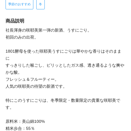
季節のおすすめ
冬
商品説明
社長渾身の咲耶美第一弾の新酒、うすにごり。
初回のみの出荷。
1801酵母を使った咲耶美うすにごりは華やかな香りはそのまま
に
すっきりした喉ごし、ピリッとしたガス感、透き通るような爽や
かな酸。
フレッシュ＆フルーティー。
人気の咲耶美の待望の新酒です。
特にこのうすにごりは、冬季限定・数量限定の貴重な咲耶美で
す。
原料米：美山錦100%
精米歩合：55％