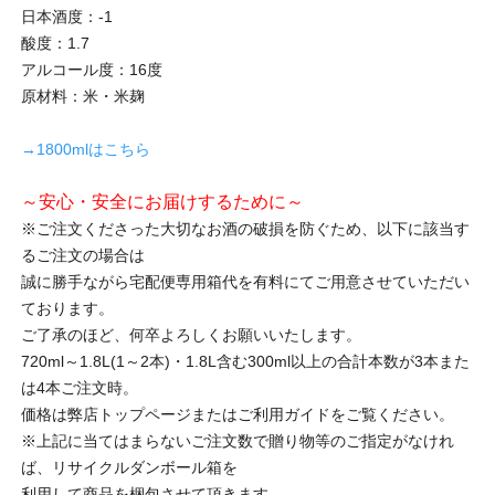
日本酒度：-1
酸度：1.7
アルコール度：16度
原材料：米・米麹
→1800mlはこちら
～安心・安全にお届けするために～
※ご注文くださった大切なお酒の破損を防ぐため、以下に該当す
るご注文の場合は
誠に勝手ながら宅配便専用箱代を有料にてご用意させていただい
ております。
ご了承のほど、何卒よろしくお願いいたします。
720ml～1.8L(1～2本)・1.8L含む300ml以上の合計本数が3本また
は4本ご注文時。
価格は弊店トップページまたはご利用ガイドをご覧ください。
※上記に当てはまらないご注文数で贈り物等のご指定がなけれ
ば、リサイクルダンボール箱を
利用して商品を梱包させて頂きます。