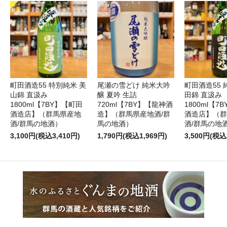
町田酒造55 特別純米 美
尾瀬の雪どけ 純米大吟
町田酒造55 
山錦 直汲み
醸 夏吟 生詰
田錦 直汲み
1800ml【7BY】【町田
720ml【7BY】【龍神酒
1800ml【7
酒造店】（群馬県産地
造】（群馬県産地酒/群
酒造店】（群
酒/群馬の地酒）
馬の地酒）
酒/群馬の地
3,100円(税込3,410円)
1,790円(税込1,969円)
3,500円(税込