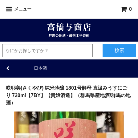
0
メニュー
検索
日本酒
咲耶美(さくやび) 純米吟醸 1801号酵母 直汲みうすにご
り 720ml【7BY】【貴娘酒造】（群馬県産地酒/群馬の地
酒）